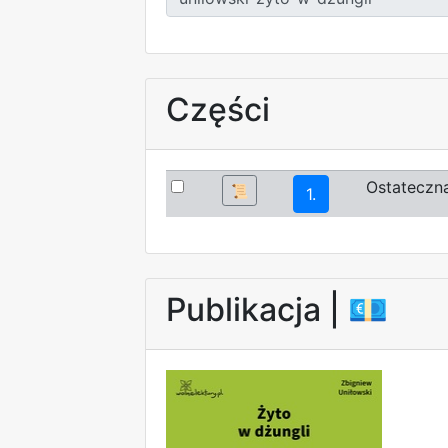
Części
Ostateczna
📜
1.
Publikacja |
💶