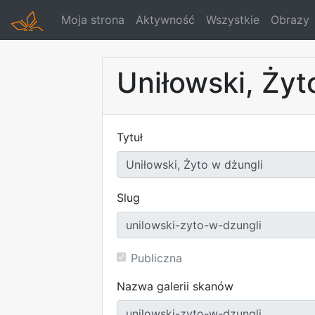
Moja strona
Aktywność
Wszystkie
Obrazy
Uniłowski, Żyt
Tytuł
Slug
Publiczna
Nazwa galerii skanów