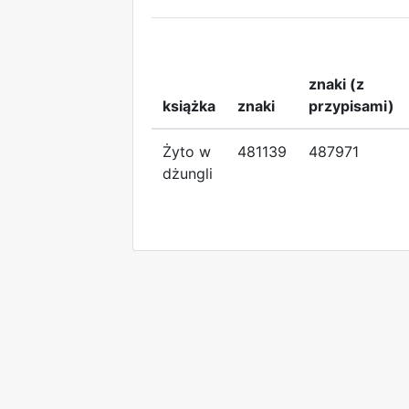
znaki (z
książka
znaki
przypisami)
Żyto w
481139
487971
dżungli