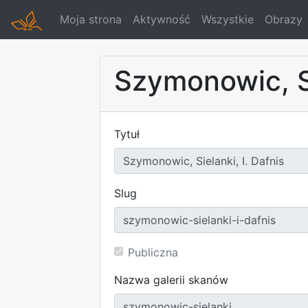
Moja strona
Aktywność
Wszystkie
Obrazy
Szymonowic, Si
Tytuł
Slug
Publiczna
Nazwa galerii skanów