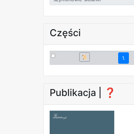
Części
📜
1.
Publikacja |
❓