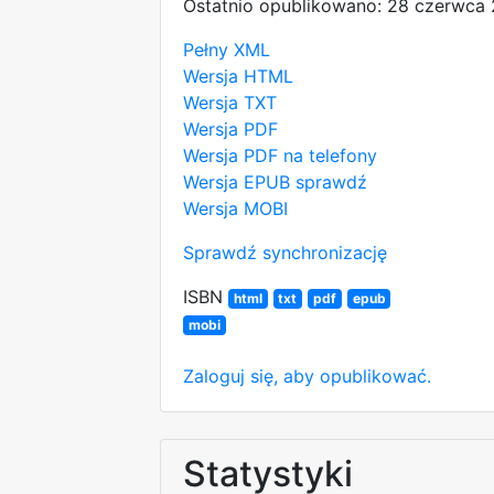
Ostatnio opublikowano: 28 czerwca
Pełny XML
Wersja HTML
Wersja TXT
Wersja PDF
Wersja PDF na telefony
Wersja EPUB
sprawdź
Wersja MOBI
Sprawdź synchronizację
ISBN
html
txt
pdf
epub
mobi
Zaloguj się, aby opublikować.
Statystyki