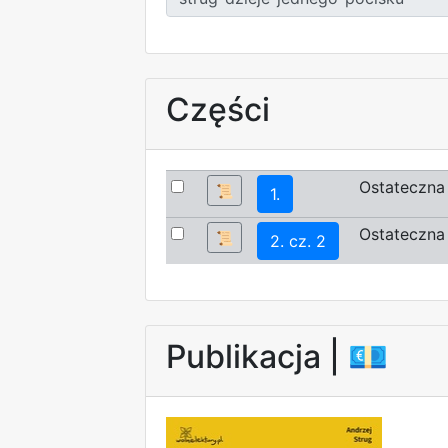
Części
Ostateczna 
📜
1.
Ostateczna 
📜
2. cz. 2
Publikacja |
💶