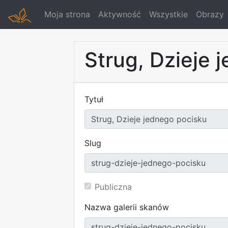
Moja strona
Aktywność
Wszystkie
Obrazy
Strug, Dzieje 
Tytuł
Slug
Publiczna
Nazwa galerii skanów