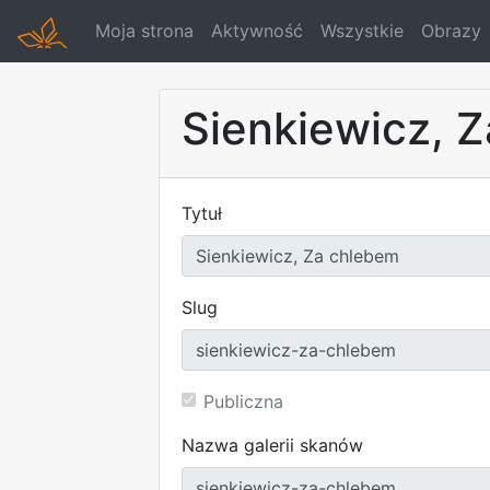
Moja strona
Aktywność
Wszystkie
Obrazy
Sienkiewicz, 
Tytuł
Slug
Publiczna
Nazwa galerii skanów