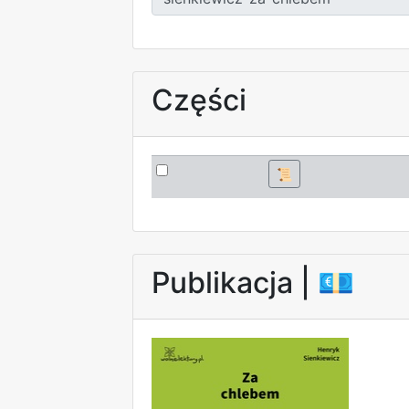
Części
📜
Publikacja |
💶