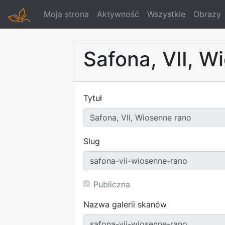
Moja strona
Aktywność
Wszystkie
Obrazy
Safona, VII, W
Tytuł
Slug
Publiczna
Nazwa galerii skanów