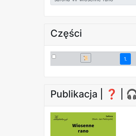
Części
📜
1.
Publikacja |
❓
| 