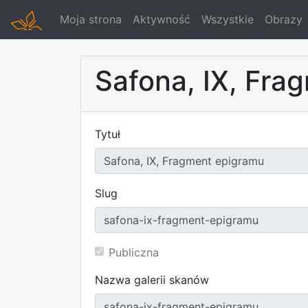
Moja strona
Aktywność
Wszystkie
Obrazy
Safona, IX, Fra
Tytuł
Slug
Publiczna
Nazwa galerii skanów