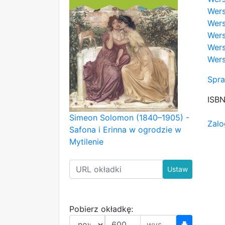
Wers
Wers
Wers
Wers
Wers
Spra
ISB
Simeon Solomon (1840–1905) -
Zalo
Safona i Erinna w ogrodzie w
Mytilenie
Ustaw
Pobierz okładkę:
🡇