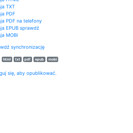
ja TXT
ja PDF
ja PDF na telefony
ja EPUB
sprawdź
ja MOBI
wdź synchronizację
N
html
txt
pdf
epub
mobi
guj się, aby opublikować.