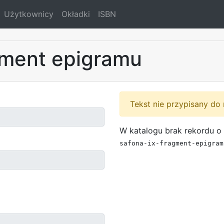
Użytkownicy
Okładki
ISBN
gment epigramu
Tekst nie przypisany do 
W katalogu brak rekordu o 
safona-ix-fragment-epigram