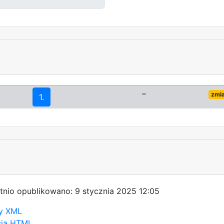
–
zmi
1.
tnio opublikowano: 9 stycznia 2025 12:05
y XML
sja HTML