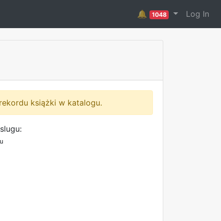
🔔
Log In
1048
rekordu książki w katalogu.
slugu:
u