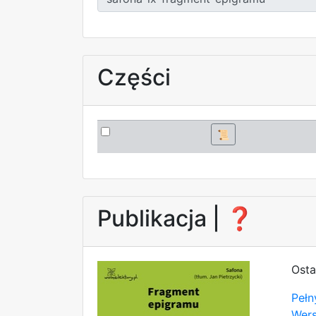
Części
📜
Publikacja |
❓
Osta
Pełn
Wer