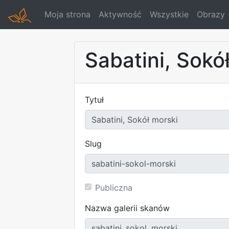
Moja strona
Aktywność
Wszystkie
Obrazy
Sabatini, Sokó
Tytuł
Slug
Publiczna
Nazwa galerii skanów