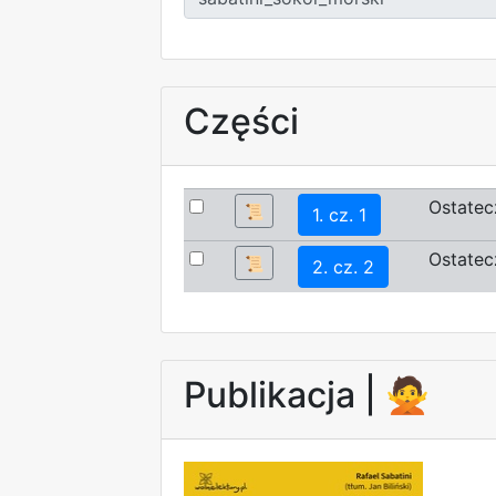
Części
Ostatec
📜
1. cz. 1
Ostatec
📜
2. cz. 2
Publikacja |
🙅