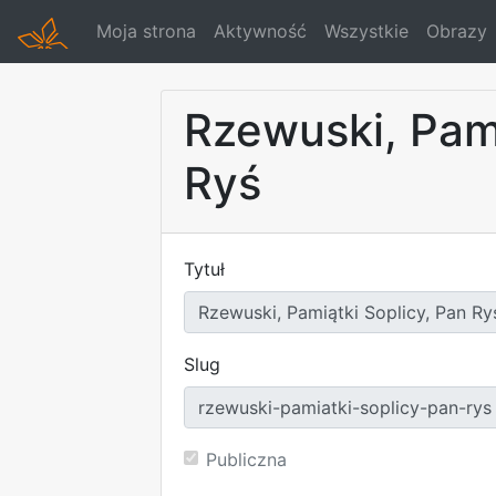
Moja strona
Aktywność
Wszystkie
Obrazy
Rzewuski, Pami
Ryś
Tytuł
Slug
Publiczna