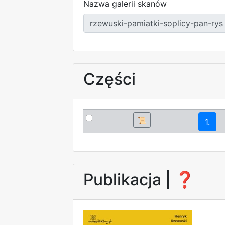
Nazwa galerii skanów
Części
📜
1.
Publikacja |
❓