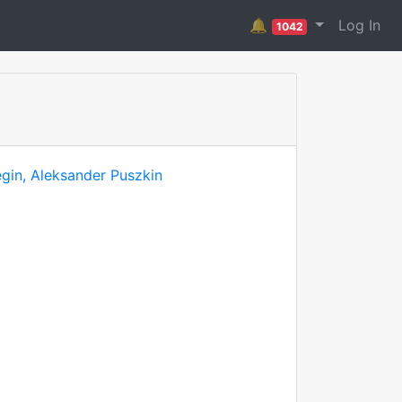
🔔
Log In
1042
gin, Aleksander Puszkin