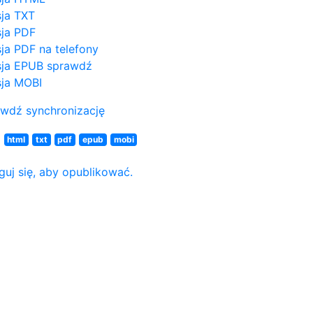
ja TXT
ja PDF
ja PDF na telefony
ja EPUB
sprawdź
ja MOBI
wdź synchronizację
N
html
txt
pdf
epub
mobi
guj się, aby opublikować.