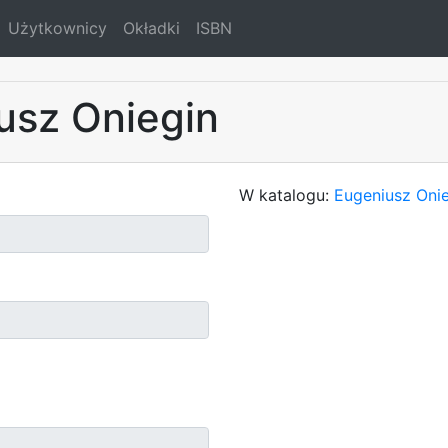
Użytkownicy
Okładki
ISBN
usz Oniegin
W katalogu:
Eugeniusz Onie