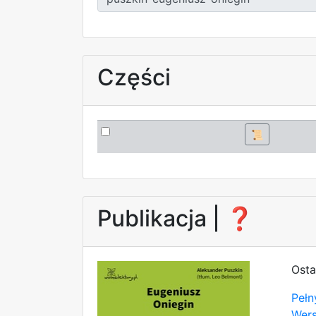
Części
📜
Publikacja |
❓
Osta
Pełn
Wer