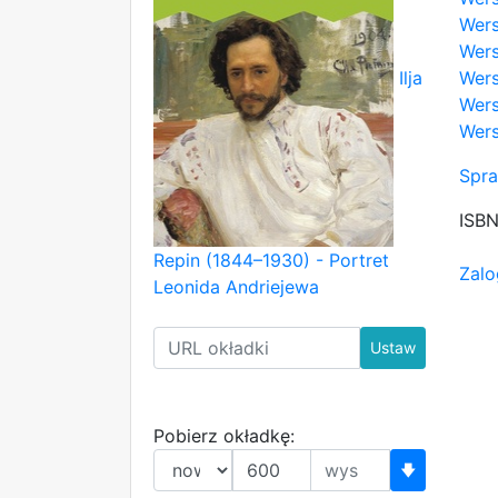
Wers
Wers
Wers
Ilja
Wers
Wers
Spra
ISB
Repin (1844–1930) - Portret
Zalo
Leonida Andriejewa
Ustaw
Pobierz okładkę:
🡇