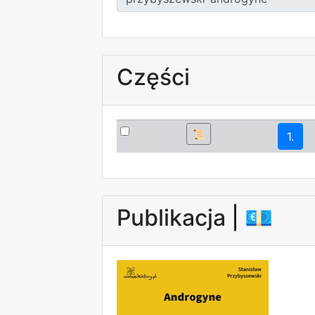
Części
📜
1.
Publikacja |
💶