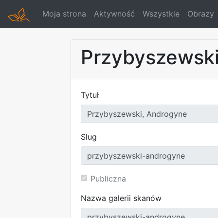
Moja strona
Aktywność
Wszystkie
Obrazy
Przybyszewski
Tytuł
Slug
Publiczna
Nazwa galerii skanów