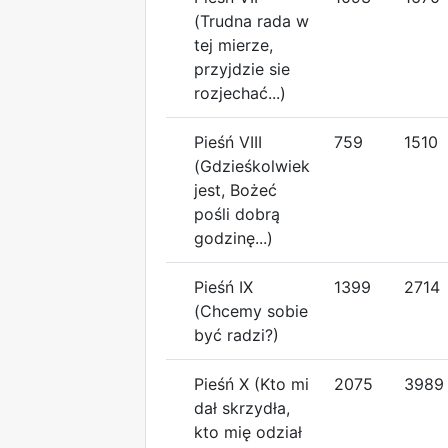
(Trudna rada w
tej mierze,
przyjdzie sie
rozjechać...)
Pieśń VIII
759
1510
(Gdzieśkolwiek
jest, Bożeć
pośli dobrą
godzinę...)
Pieśń IX
1399
2714
(Chcemy sobie
być radzi?)
Pieśń X (Kto mi
2075
3989
dał skrzydła,
kto mię odział