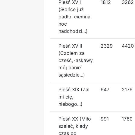
Pieśń XVII
1812
3262
(Słońce już
padło, ciemna
noc
nadchodzi...)
Pieśń XVIII
2329
4420
(Czołem za
cześć, łaskawy
mój panie
sąsiedzie...)
Pieśń XIX (Żal
947
2179
mi cię,
niebogo...)
Pieśń XX (Miło
991
1760
szaleć, kiedy
czas po