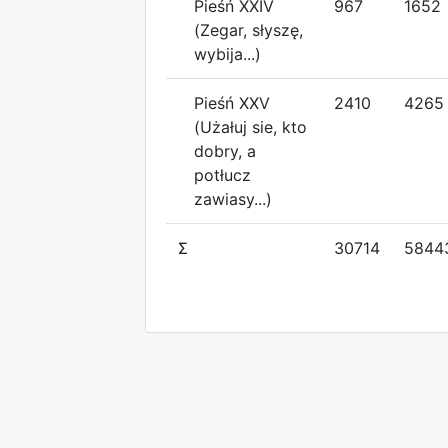
Pieśń XXIV
967
1652
(Zegar, słyszę,
wybija...)
Pieśń XXV
2410
4265
(Użałuj sie, kto
dobry, a
potłucz
zawiasy...)
Σ
30714
5844