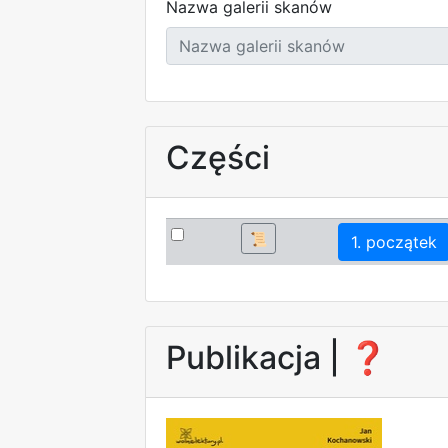
Nazwa galerii skanów
Części
📜
1. początek
Publikacja |
❓