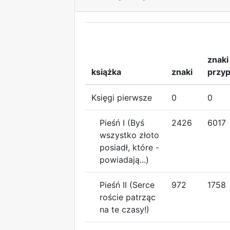
znaki
książka
znaki
przyp
Księgi pierwsze
0
0
Pieśń I (Byś
2426
6017
wszystko złoto
posiadł, które -
powiadają...)
Pieśń II (Serce
972
1758
roście patrząc
na te czasy!)