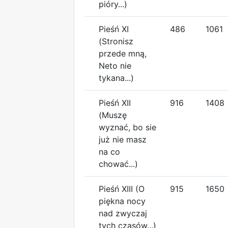
pióry...)
Pieśń XI
486
1061
(Stronisz
przede mną,
Neto nie
tykana...)
Pieśń XII
916
1408
(Muszę
wyznać, bo sie
już nie masz
na co
chować...)
Pieśń XIII (O
915
1650
piękna nocy
nad zwyczaj
tych czasów...)