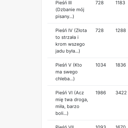
Pieśń III
728
1183
(Dzbanie mój
pisany...)
Pieśń IV (Złota
728
1288
to strzała i
krom wszego
jadu była...)
Pieśń V (Kto
1034
1836
ma swego
chleba...)
Pieśń VI (Acz
1986
3422
mię twa droga,
miła, barzo
boli...)
Pieśń VII
1093
1670