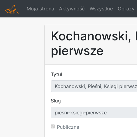
Moja strona
Aktywność
Wszystkie
Obrazy
Kochanowski, P
pierwsze
Tytuł
Slug
Publiczna