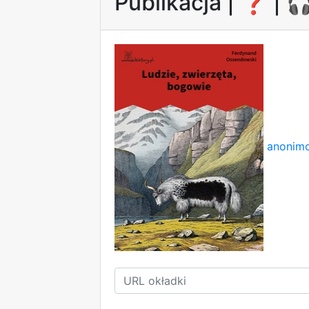
Publikacja |
❓
| 
anonimo