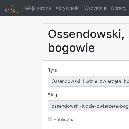
Moja strona
Aktywność
Wszystkie
Obrazy
Ossendowski, 
bogowie
Tytuł
Slug
Publiczna