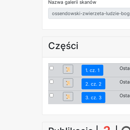
Nazwa galerii skanów
Części
Osta
📜
1. cz. 1
Osta
📜
2. cz. 2
Osta
📜
3. cz. 3