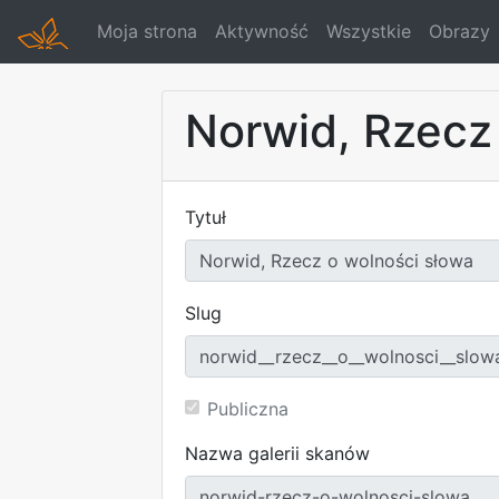
Moja strona
Aktywność
Wszystkie
Obrazy
Norwid, Rzecz
Tytuł
Slug
Publiczna
Nazwa galerii skanów