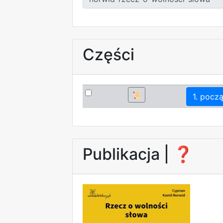
Części
📜
1. pocz
Publikacja |
❓