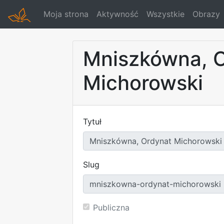
Moja strona
Aktywność
Wszystkie
Obrazy
Mniszkówna, 
Michorowski
Tytuł
Slug
Publiczna