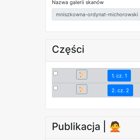
Nazwa galerii skanów
Części
📜
1. cz. 1
📜
2. cz. 2
Publikacja |
🙅