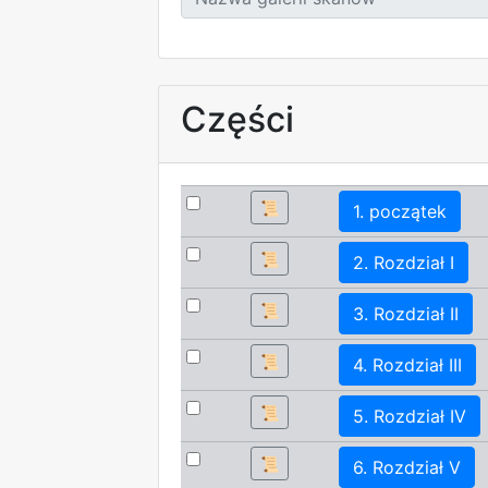
Części
📜
1. początek
📜
2. Rozdział I
📜
3. Rozdział II
📜
4. Rozdział III
📜
5. Rozdział IV
📜
6. Rozdział V