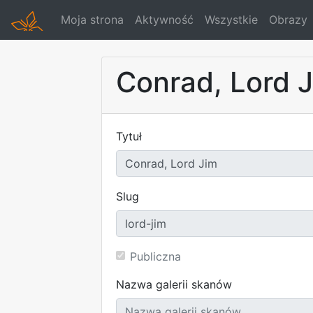
Moja strona
Aktywność
Wszystkie
Obrazy
Conrad, Lord 
Tytuł
Slug
Publiczna
Nazwa galerii skanów