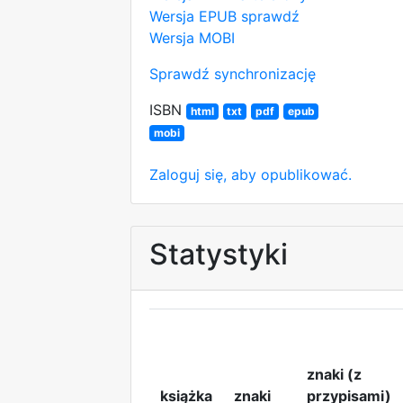
Wersja EPUB
sprawdź
Wersja MOBI
Sprawdź synchronizację
ISBN
html
txt
pdf
epub
mobi
Zaloguj się, aby opublikować.
Statystyki
znaki (z
książka
znaki
przypisami)