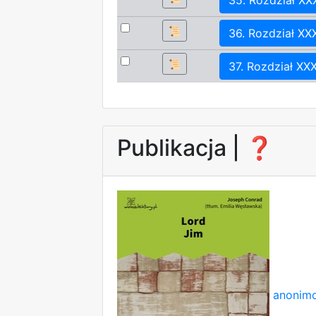
📜
36. Rozdział XX
📜
37. Rozdział XXX
Publikacja |
❓
anonimo