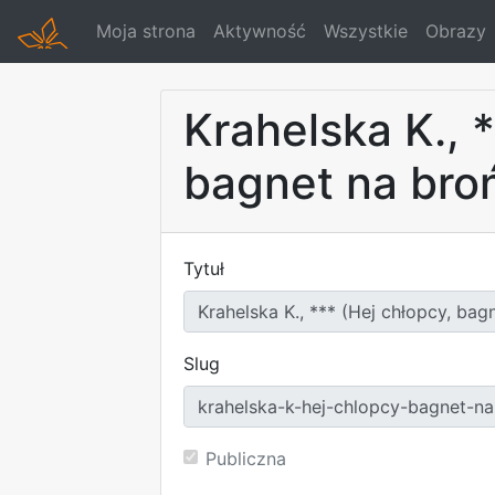
Moja strona
Aktywność
Wszystkie
Obrazy
Krahelska K., 
bagnet na bro
Tytuł
Slug
Publiczna