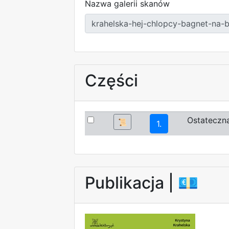
Nazwa galerii skanów
Części
Ostateczna
📜
1.
Publikacja |
💶