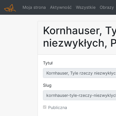
Moja strona
Aktywność
Wszystkie
Obrazy
Kornhauser, Ty
niezwykłych, 
Tytuł
Slug
Publiczna