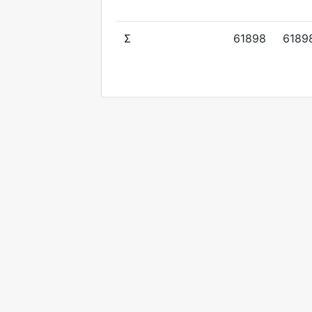
Σ
61898
6189