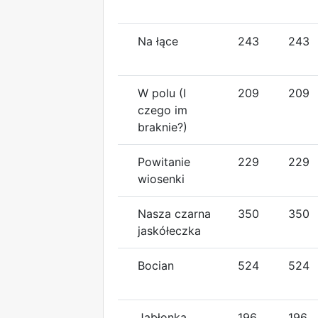
Na łące
243
243
W polu (I
209
209
czego im
braknie?)
Powitanie
229
229
wiosenki
Nasza czarna
350
350
jaskółeczka
Bocian
524
524
Jabłonka
196
196