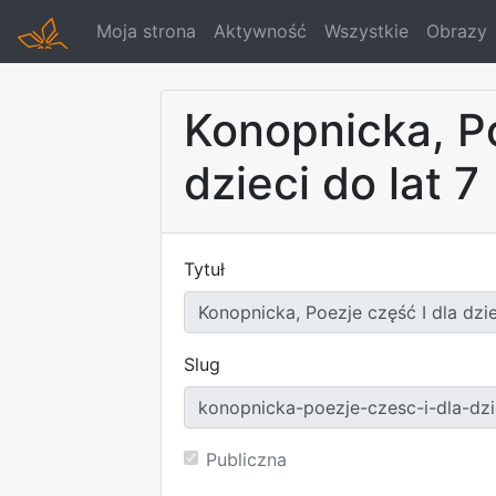
Moja strona
Aktywność
Wszystkie
Obrazy
Konopnicka, Po
dzieci do lat 7
Tytuł
Slug
Publiczna