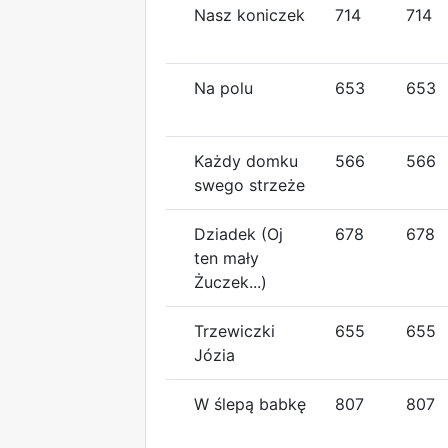
Nasz koniczek
714
714
Na polu
653
653
Każdy domku
566
566
swego strzeże
Dziadek (Oj
678
678
ten mały
Żuczek...)
Trzewiczki
655
655
Józia
W ślepą babkę
807
807