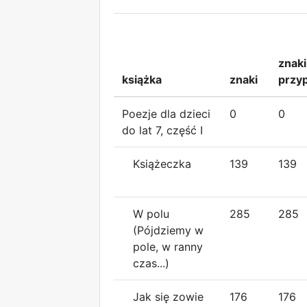
znaki
książka
znaki
przy
Poezje dla dzieci
0
0
do lat 7, część I
Książeczka
139
139
W polu
285
285
(Pójdziemy w
pole, w ranny
czas...)
Jak się zowie
176
176