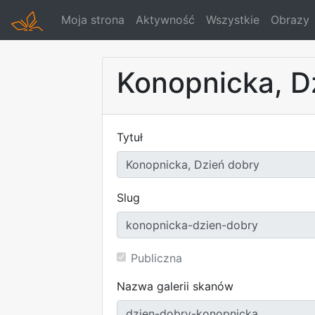
Moja strona
Aktywność
Wszystkie
Obrazy
Konopnicka, D
Tytuł
Slug
Publiczna
Nazwa galerii skanów