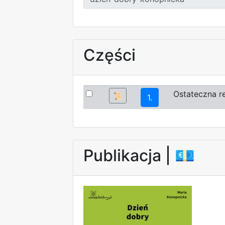
Części
Ostateczna r
📜
1.
Publikacja |
💶