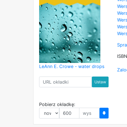
Wers
Wers
Wers
Wers
Wers
Spra
ISB
LeAnn E. Crowe - water drops
Zalo
Ustaw
Pobierz okładkę:
🡇