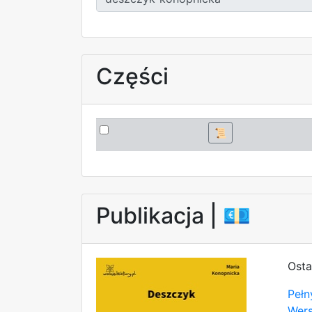
Części
📜
Publikacja |
💶
Osta
Pełn
Wer