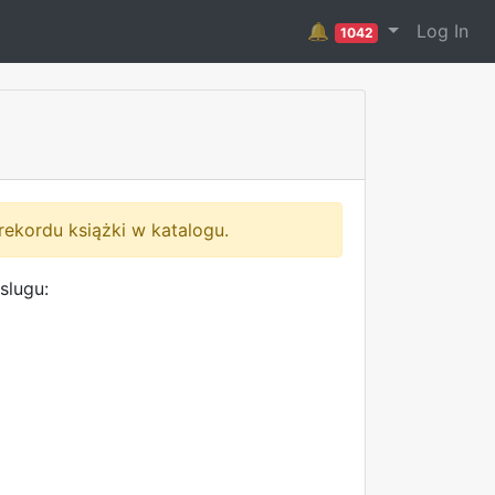
🔔
Log In
1042
rekordu książki w katalogu.
slugu: