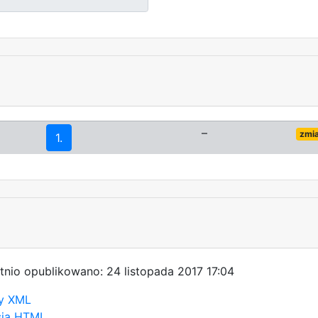
–
zmi
1.
tnio opublikowano: 24 listopada 2017 17:04
y XML
sja HTML