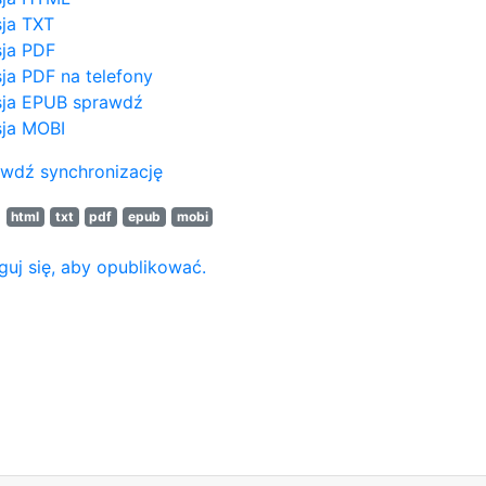
ja TXT
ja PDF
ja PDF na telefony
ja EPUB
sprawdź
ja MOBI
wdź synchronizację
N
html
txt
pdf
epub
mobi
guj się, aby opublikować.