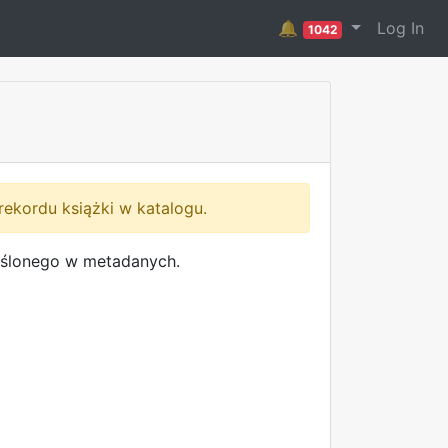
🔔
Log In
1042
rekordu książki w katalogu.
reślonego w metadanych.