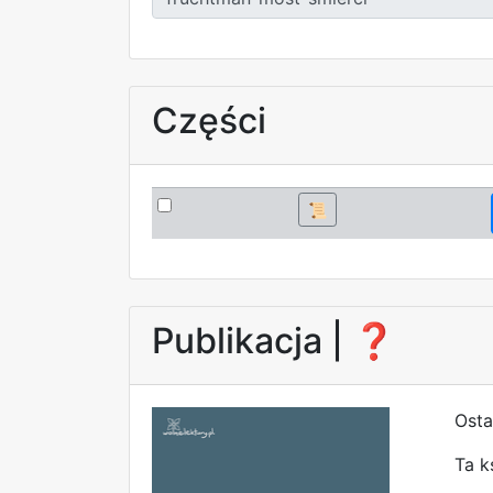
Części
📜
Publikacja |
❓
Osta
Ta k