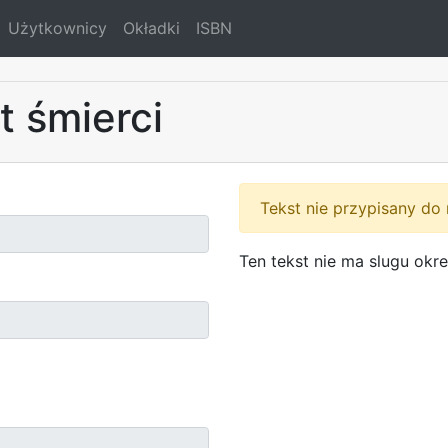
Użytkownicy
Okładki
ISBN
 śmierci
Tekst nie przypisany do 
Ten tekst nie ma slugu ok