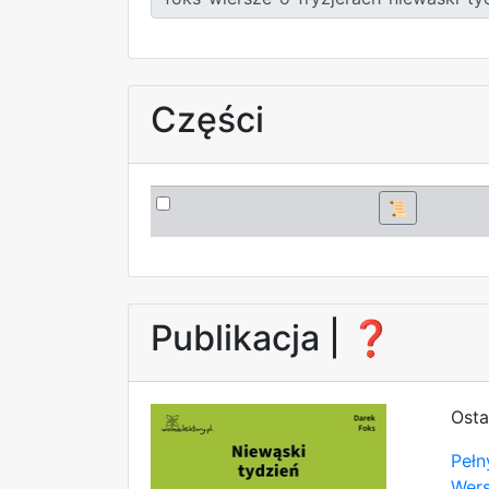
Części
📜
Publikacja |
❓
Osta
Pełn
Wer