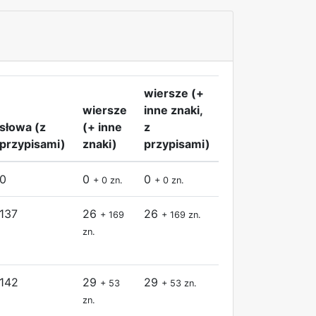
wiersze (+
wiersze
inne znaki,
słowa (z
(+ inne
z
przypisami)
znaki)
przypisami)
0
0
0
+ 0 zn.
+ 0 zn.
137
26
26
+ 169
+ 169 zn.
zn.
142
29
29
+ 53
+ 53 zn.
zn.