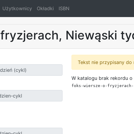
Użytkownicy
Okładki
ISBN
fryzjerach, Niewąski ty
Tekst nie przypisany do 
W katalogu brak rekordu o 
foks-wiersze-o-fryzjerach-