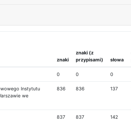
znaki (z
znaki
przypisami)
słowa
0
0
0
stwowego Instytutu
836
836
137
Warszawie we
837
837
142