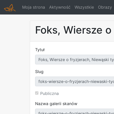
Moja strona
Aktywność
Wszystkie
Obrazy
Foks, Wiersze o 
Tytuł
Slug
Publiczna
Nazwa galerii skanów