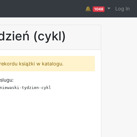
🔔
Log In
1048
dzień (cykl)
rekordu książki w katalogu.
slugu:
niewaski-tydzien-cykl