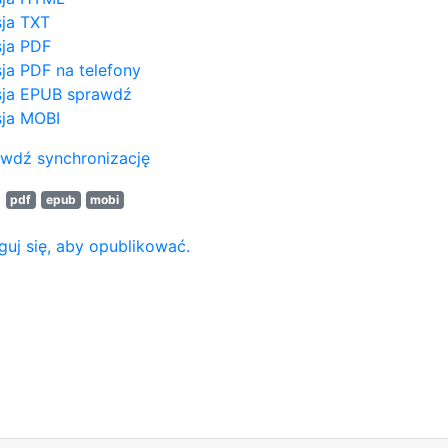
ja TXT
ja PDF
ja PDF na telefony
ja EPUB
sprawdź
ja MOBI
wdź synchronizację
N
pdf
epub
mobi
guj się, aby opublikować.