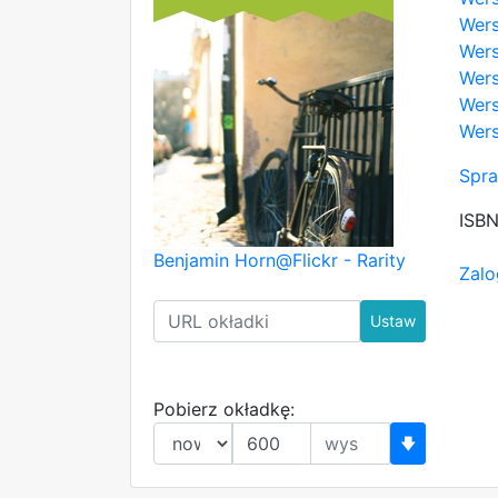
Wers
Wers
Wers
Wers
Wers
Spra
ISB
Benjamin Horn@Flickr - Rarity
Zalo
Ustaw
Pobierz okładkę:
🡇