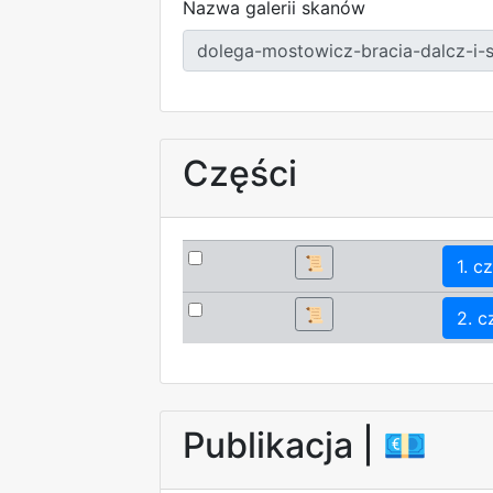
Nazwa galerii skanów
Części
📜
1. cz
📜
2. c
Publikacja |
💶