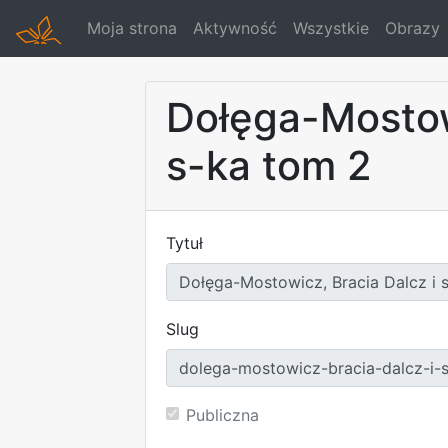
Moja strona
Aktywność
Wszystkie
Obrazy
Dołęga-Mostowi
s-ka tom 2
Tytuł
Slug
Publiczna