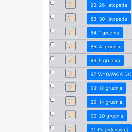
📜
82. 26 listopada
📜
83. 30 listopada
📜
84. 1 grudnia
📜
85. 4 grudnia
📜
86. 6 grudnia
📜
87. WYDAWCA DO
📜
88. 12 grudnia
📜
89. 14 grudnia
📜
90. 20 grudnia
📜
91. Po jedenastej