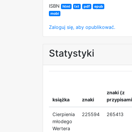
ISBN
html
txt
pdf
epub
mobi
Zaloguj się, aby opublikować.
Statystyki
znaki (z
książka
znaki
przypisami
Cierpienia
225594
265413
młodego
Wertera