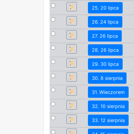
📜
25. 20 lipca
📜
26. 24 lipca
📜
27. 26 lipca
📜
28. 26 lipca
📜
29. 30 lipca
📜
30. 8 sierpnia
📜
31. Wieczorem
📜
32. 10 sierpnia
📜
33. 12 sierpnia
📜