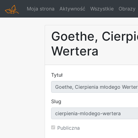
Moja strona
Aktywność
Wszystkie
Obrazy
Goethe, Cierp
Wertera
Tytuł
Slug
Publiczna