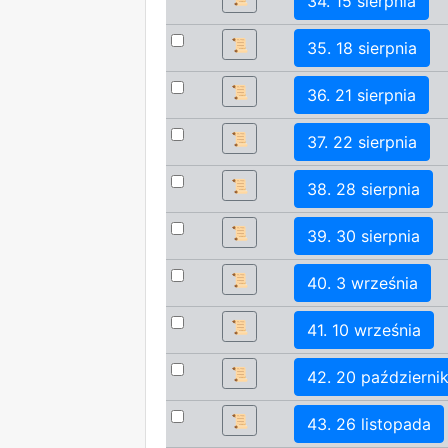
34. 15 sierpnia
📜
35. 18 sierpnia
📜
36. 21 sierpnia
📜
37. 22 sierpnia
📜
38. 28 sierpnia
📜
39. 30 sierpnia
📜
40. 3 września
📜
41. 10 września
📜
42. 20 październik
📜
43. 26 listopada