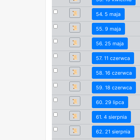
📜
54. 5 maja
📜
55. 9 maja
📜
56. 25 maja
📜
57. 11 czerwca
📜
58. 16 czerwca
📜
59. 18 czerwca
📜
60. 29 lipca
📜
61. 4 sierpnia
📜
62. 21 sierpnia