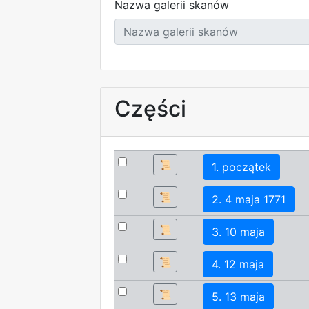
Nazwa galerii skanów
Części
📜
1. początek
📜
2. 4 maja 1771
📜
3. 10 maja
📜
4. 12 maja
📜
5. 13 maja