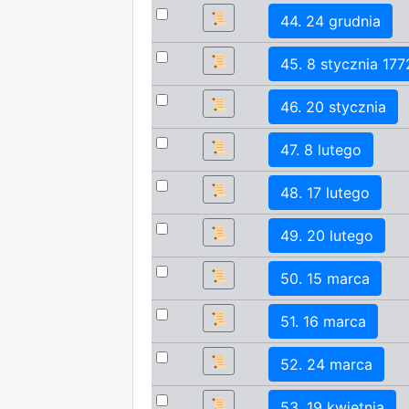
📜
44. 24 grudnia
📜
45. 8 stycznia 177
📜
46. 20 stycznia
📜
47. 8 lutego
📜
48. 17 lutego
📜
49. 20 lutego
📜
50. 15 marca
📜
51. 16 marca
📜
52. 24 marca
📜
53. 19 kwietnia