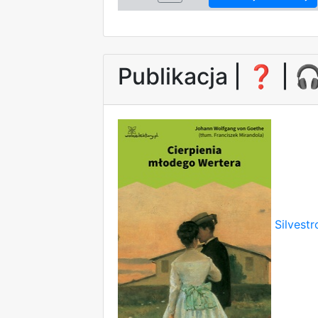
Publikacja |
❓
| 
Silvest