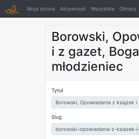
Moja strona
Aktywność
Wszystkie
Obrazy
Borowski, Opo
i z gazet, Bog
młodzieniec
Tytuł
Slug