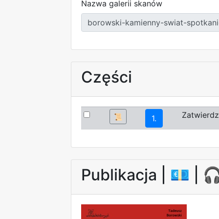
Nazwa galerii skanów
Części
Zatwierdz
📜
1.
Publikacja |
💶
| 