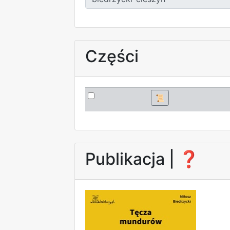
Części
📜
Publikacja |
❓