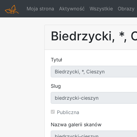
Moja strona
Aktywność
Wszystkie
Obrazy
Biedrzycki, *,
Tytuł
Slug
Publiczna
Nazwa galerii skanów