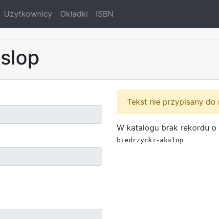
Użytkownicy
Okładki
ISBN
kslop
Tekst nie przypisany do 
W katalogu brak rekordu o 
biedrzycki-akslop