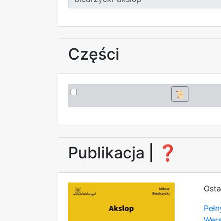
Części
📜
Publikacja |
❓
Osta
Pełn
Wer