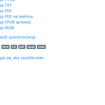
ja TXT
ja PDF
ja PDF na telefony
ja EPUB
sprawdź
ja MOBI
wdź synchronizację
N
html
txt
pdf
epub
mobi
guj się, aby opublikować.