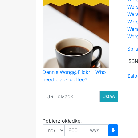
Wers
Wers
Wers
Wers
Wers
Spra
ISB
Dennis Wong@Flickr - Who
Zalo
need black coffee?
Ustaw
Pobierz okładkę:
🡇