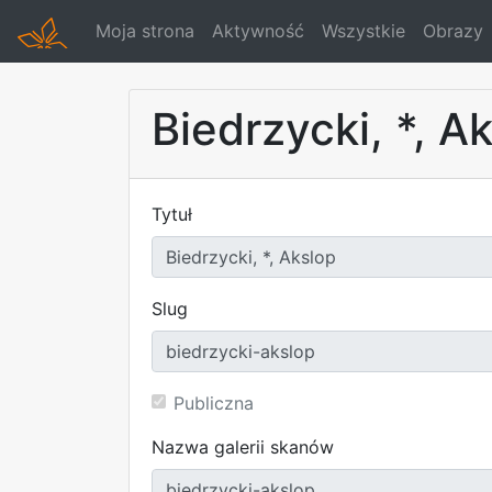
Moja strona
Aktywność
Wszystkie
Obrazy
Biedrzycki, *, A
Tytuł
Slug
Publiczna
Nazwa galerii skanów