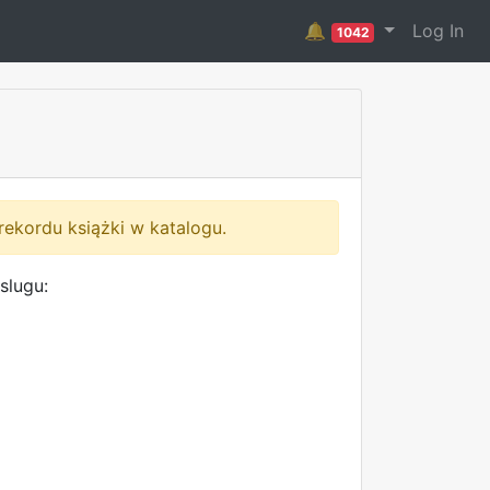
🔔
Log In
1042
rekordu książki w katalogu.
slugu: