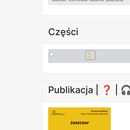
Części
📜
Publikacja |
❓
| 