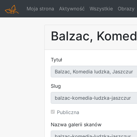
Moja strona
Aktywność
Wszystkie
Obrazy
Balzac, Komed
Tytuł
Slug
Publiczna
Nazwa galerii skanów