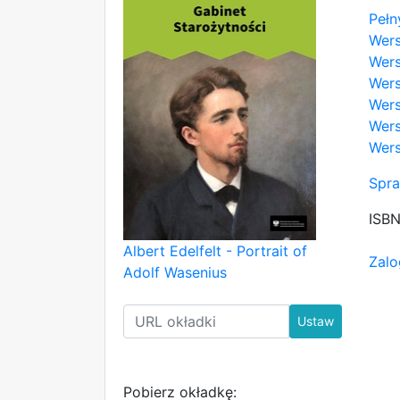
Pełn
Wer
Wers
Wers
Wers
Wers
Wers
Spra
ISB
Albert Edelfelt - Portrait of
Zalo
Adolf Wasenius
Ustaw
Pobierz okładkę: