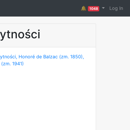
🔔
Log In
1048
ytności
ytności, Honoré de Balzac (zm. 1850),
 (zm. 1941)