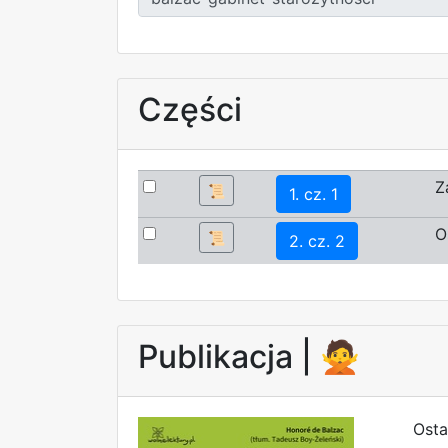
Części
Z
📜
1. cz. 1
O
📜
2. cz. 2
Publikacja |
🙅
Osta