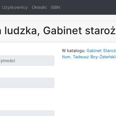
Użytkownicy
Okładki
ISBN
 ludzka, Gabinet staroż
W katalogu:
Gabinet Staroż
tłum. Tadeusz Boy-Żeleński