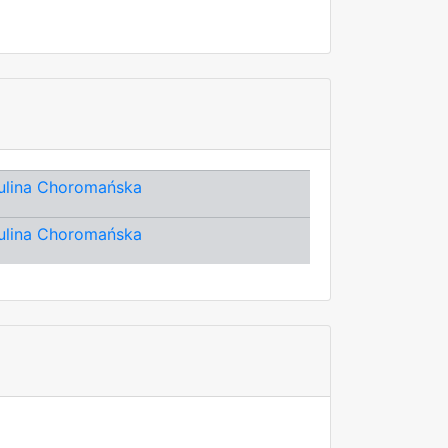
ulina Choromańska
ulina Choromańska