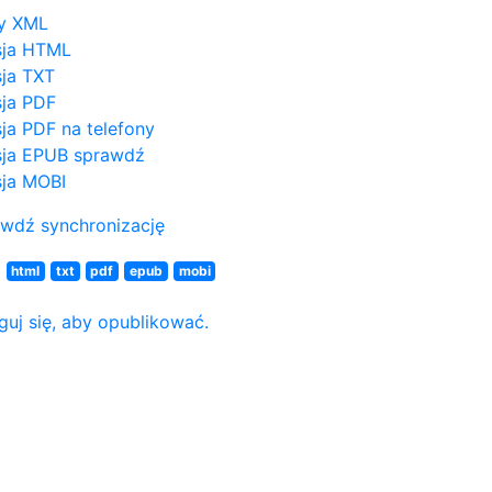
y XML
sja HTML
ja TXT
ja PDF
ja PDF na telefony
ja EPUB
sprawdź
ja MOBI
wdź synchronizację
N
html
txt
pdf
epub
mobi
guj się, aby opublikować.