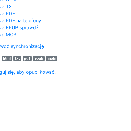
ja TXT
ja PDF
ja PDF na telefony
ja EPUB
sprawdź
ja MOBI
wdź synchronizację
N
html
txt
pdf
epub
mobi
guj się, aby opublikować.