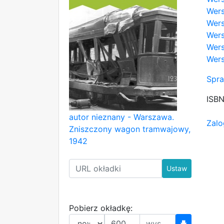
Wers
Wers
Wers
Wers
Wers
Spra
ISB
autor nieznany - Warszawa.
Zalo
Zniszczony wagon tramwajowy,
1942
Ustaw
Pobierz okładkę:
🡇