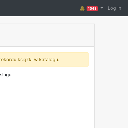
🔔
Log In
1048
rekordu książki w katalogu.
slugu: