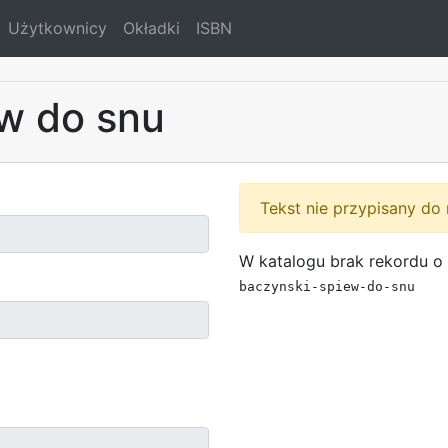
Użytkownicy
Okładki
ISBN
w do snu
Tekst nie przypisany do 
W katalogu brak rekordu o 
baczynski-spiew-do-snu