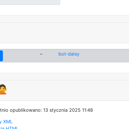
–
bot-daisy
🙅
tnio opublikowano: 13 stycznia 2025 11:48
y XML
sja HTML