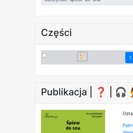
Części
📜
1.
Publikacja |
❓
| 🎧
Osta
Pełn
Wer