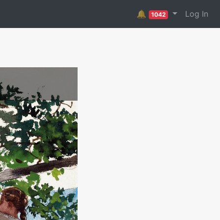
🔔
Log In
1042