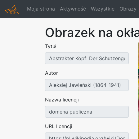
Moja strona
Aktywność
Wszystkie
Obrazy
Obrazek na okł
Tytuł
Autor
Nazwa licencji
URL licencji