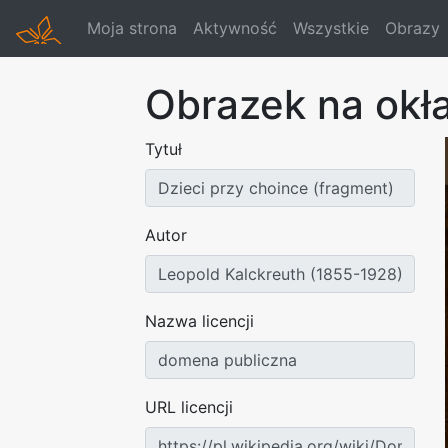
Moja strona
Aktywność
Wszystkie
Obrazy
Obrazek na okł
Tytuł
Autor
Nazwa licencji
URL licencji