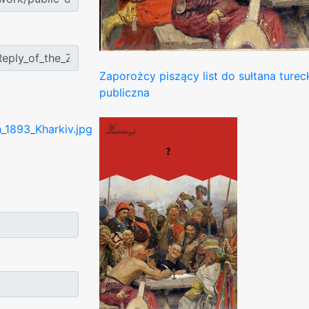
Zaporożcy piszący list do sułtana turec
publiczna
_1893_Kharkiv.jpg