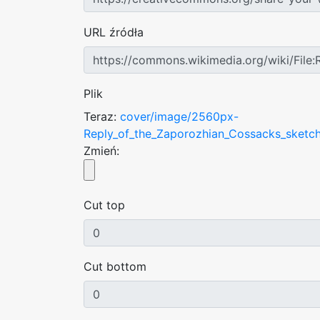
URL źródła
Plik
Teraz:
cover/image/2560px-
Reply_of_the_Zaporozhian_Cossacks_sketch
Zmień:
Cut top
Cut bottom