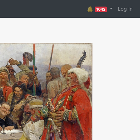
🔔
Log In
1042