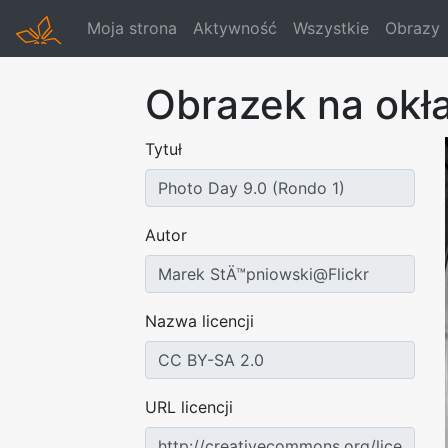
Moja strona
Aktywność
Wszystkie
Obrazy
Obrazek na okł
Tytuł
Autor
Nazwa licencji
URL licencji