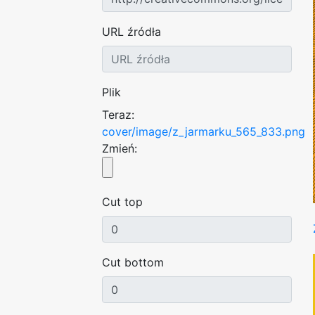
URL źródła
Plik
Teraz:
cover/image/z_jarmarku_565_833.png
Zmień:
Cut top
Cut bottom