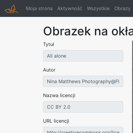
Moja strona
Aktywność
Wszystkie
Obrazy
Obrazek na okł
Tytuł
Autor
Nazwa licencji
URL licencji