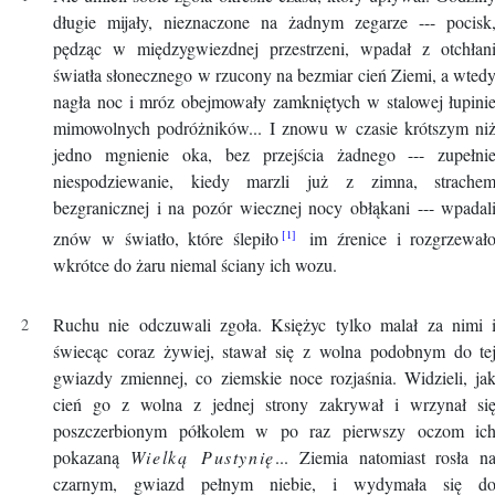
długie mijały, nieznaczone na żadnym zegarze --- pocisk
pędząc w międzygwiezdnej przestrzeni, wpadał z otchłan
światła słonecznego w rzucony na bezmiar cień Ziemi, a wted
nagła noc i mróz obejmowały zamkniętych w stalowej łupini
mimowolnych podróżników... I znowu w czasie krótszym ni
jedno mgnienie oka, bez przejścia żadnego --- zupełni
niespodziewanie, kiedy marzli już z zimna, strache
bezgranicznej i na pozór wiecznej nocy obłąkani --- wpadal
znów w światło, które ślepiło
im źrenice i rozgrzewał
wkrótce do żaru niemal ściany ich wozu.
Ruchu nie odczuwali zgoła. Księżyc tylko malał za nimi 
świecąc coraz żywiej, stawał się z wolna podobnym do te
gwiazdy zmiennej, co ziemskie noce rozjaśnia. Widzieli, ja
cień go z wolna z jednej strony zakrywał i wrzynał si
poszczerbionym półkolem w po raz pierwszy oczom ic
pokazaną
Wielką Pustynię
... Ziemia natomiast rosła n
czarnym, gwiazd pełnym niebie, i wydymała się d