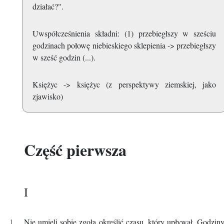
działać?".
Uwspółcześnienia składni: (1) przebiegłszy w sześciu
godzinach połowę niebieskiego sklepienia -> przebiegłszy
w sześć godzin (...).
Księżyc -> księżyc (z perspektywy ziemskiej, jako
zjawisko)
Część pierwsza
I
Nie umieli sobie zgoła określić czasu, który upływał. Godzin