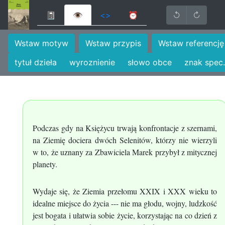
📓
👁
<>
⏰
↺
↻
Wstaw motyw
Wstaw przypis
Wstaw referencję
tytuł dzieła
wyroznienie
słowo obce
znak spec.
Podczas gdy na Księżycu trwają konfrontacje z szernami,
na Ziemię dociera dwóch Selenitów, którzy nie wierzyli
w to, że uznany za Zbawiciela Marek przybył z mitycznej
planety.
Wydaje się, że Ziemia przełomu XXIX i XXX wieku to
idealne miejsce do życia --- nie ma głodu, wojny, ludzkość
jest bogata i ułatwia sobie życie, korzystając na co dzień z