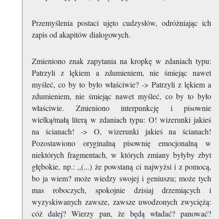
Przemyślenia postaci ujęto cudzysłów, odróżniając ich
zapis od akapitów dialogowych.
Zmieniono znak zapytania na kropkę w zdaniach typu:
Patrzyli z lękiem a zdumieniem, nie śmiejąc nawet
myśleć, co by to było właściwie? -> Patrzyli z lękiem a
zdumieniem, nie śmiejąc nawet myśleć, co by to było
właściwie. Zmieniono interpunkcję i pisownie
wielką/małą literą w zdaniach typu: O! wizerunki jakieś
na ścianach! -> O, wizerunki jakieś na ścianach!
Pozostawiono oryginalną pisownię emocjonalną w
niektórych fragmentach, w których zmiany byłyby zbyt
głębokie, np.: ,,(...) że powstaną ci najwyżsi i z pomocą,
bo ja wiem? może wiedzy swojej i geniuszu; może tych
mas roboczych, spokojnie dzisiaj drzemiących i
wyzyskiwanych zawsze, zawsze uwodzonych zwyciężą:
cóż dalej? Wierzy pan, że będą władać? panować?