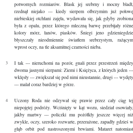
potwornych rozmiarów. Blask jej srebrny i mocny bladł
rzednął niejako --- kiedy sierpem olbrzymim już połow
niebieskiej otchłani zajęła, wydawała się, jak gdyby zrobion
była z opalu, przez którego mleczną barwę przebijały różn
kolory mórz, łanów, piasków. Śniegi jeno gdzieniegdzi
błyszczały nieodmiennie światłem srebrzystym, rażący
wprost oczy, na tle aksamitnej czarności nieba.
I tak --- nieruchomi na pozór, gnali przez przestrzeń międz
dwoma jasnymi sierpami: Ziemi i Księżyca, z których jeden --
wklęsły --- zwiększał się pod nimi nieustannie, drugi --- wydęt
--- malał coraz bardziej w górze.
Uczony Roda nie odzywał się prawie przez cały ciąg te
niepojętej podróży. Wciśnięty w kąt wozu, siedział osowiały
jakby martwy --- policzki mu pożółkły jeszcze więcej ni
zwykle, oczy, szeroko rozwarte, przerażone, zapadły gdzieś 
głąb orbit pod nastroszonymi brwiami. Mataret natomias