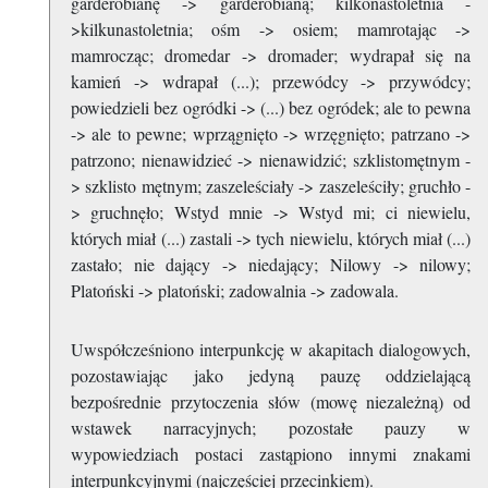
garderobianę -> garderobianą; kilkonastoletnia -
>kilkunastoletnia; ośm -> osiem; mamrotając ->
mamrocząc; dromedar -> dromader; wydrapał się na
kamień -> wdrapał (...); przewódcy -> przywódcy;
powiedzieli bez ogródki -> (...) bez ogródek; ale to pewna
-> ale to pewne; wprzągnięto -> wrzęgnięto; patrzano ->
patrzono; nienawidzieć -> nienawidzić; szklistomętnym -
> szklisto mętnym; zaszeleściały -> zaszeleściły; gruchło -
> gruchnęło; Wstyd mnie -> Wstyd mi; ci niewielu,
których miał (...) zastali -> tych niewielu, których miał (...)
zastało; nie dający -> niedający; Nilowy -> nilowy;
Platoński -> platoński; zadowalnia -> zadowala.
Uwspółcześniono interpunkcję w akapitach dialogowych,
pozostawiając jako jedyną pauzę oddzielającą
bezpośrednie przytoczenia słów (mowę niezależną) od
wstawek narracyjnych; pozostałe pauzy w
wypowiedziach postaci zastąpiono innymi znakami
interpunkcyjnymi (najczęściej przecinkiem).