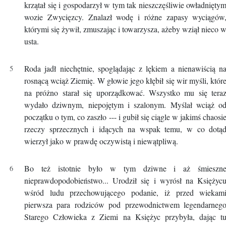
krzątał się i gospodarzył w tym tak nieszczęśliwie owładnięty
wozie Zwycięzcy. Znalazł wodę i różne zapasy wyciągów
którymi się żywił, zmuszając i towarzysza, ażeby wziął nieco 
usta.
Roda jadł niechętnie, spoglądając z lękiem a nienawiścią n
rosnącą wciąż Ziemię. W głowie jego kłębił się wir myśli, któr
na próżno starał się uporządkować. Wszystko mu się tera
wydało dziwnym, niepojętym i szalonym. Myślał wciąż o
początku o tym, co zaszło --- i gubił się ciągle w jakimś chaosi
rzeczy sprzecznych i idących na wspak temu, w co dotą
wierzył jako w prawdę oczywistą i niewątpliwą.
Bo też istotnie było w tym dziwne i aż śmieszn
nieprawdopodobieństwo... Urodził się i wyrósł na Księżyc
wśród ludu przechowującego podanie, iż przed wiekam
pierwsza para rodziców pod przewodnictwem legendarneg
Starego Człowieka z Ziemi na Księżyc przybyła, dając t