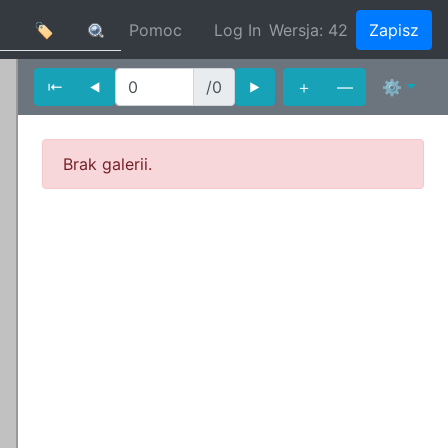
🏷
Pomoc
Log In
Wersja:
42
Zapisz
⇤
⯇
/0
⯈
＋
—
⚙
Brak galerii.