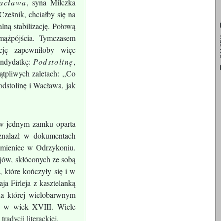
acława
, syna Milczka
Cześnik, chciałby się na
lną stabilizację. Połową
mążpójścia. Tymczasem
GA
ację zapewniłoby więc
andydatkę:
Podstolinę
,
tpliwych zaletach: ,,Co
odstolinę i Wacława, jak
 w jednym zamku oparta
 znalazł w dokumentach
amieniec w Odrzykoniu.
ejów, skłóconych ze sobą
 które kończyły się i w
a Firleja z kasztelanką
na której wielobarwnym
tą w wiek XVIII. Wiele
radycji literackiej.