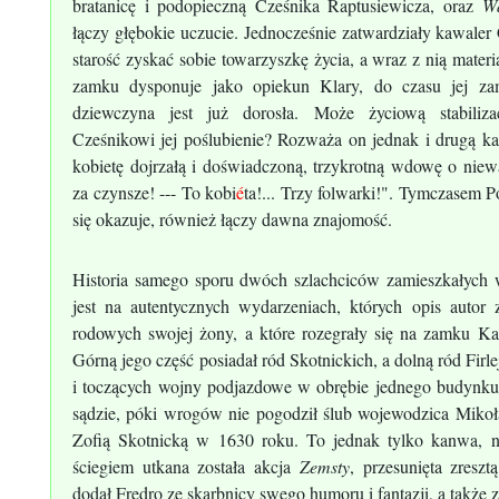
bratanicę i podopieczną Cześnika Raptusiewicza, oraz
W
łączy głębokie uczucie. Jednocześnie zatwardziały kawaler 
starość zyskać sobie towarzyszkę życia, a wraz z nią materia
zamku dysponuje jako opiekun Klary, do czasu jej za
dziewczyna jest już dorosła. Może życiową stabiliz
Cześnikowi jej poślubienie? Rozważa on jednak i drugą k
kobietę dojrzałą i doświadczoną, trzykrotną wdowę o niewą
za czynsze! --- To kobi
é
ta!... Trzy folwarki!". Tymczasem P
się okazuje, również łączy dawna znajomość.
Historia samego sporu dwóch szlachciców zamieszkałych
jest na autentycznych wydarzeniach, których opis autor
rodowych swojej żony, a które rozegrały się na zamku K
Górną jego część posiadał ród Skotnickich, a dolną ród Firl
i toczących wojny podjazdowe w obrębie jednego budynku,
sądzie, póki wrogów nie pogodził ślub wojewodzica Mikołaj
Zofią Skotnicką w 1630 roku. To jednak tylko kanwa, 
ściegiem utkana została akcja
Zemsty
, przesunięta zresz
dodał Fredro ze skarbnicy swego humoru i fantazji, a także z t