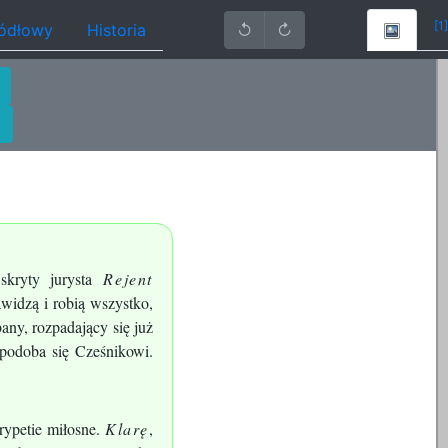
[1]
ródłowy
Historia
↺
↻
kryty jurysta
Rejent
widzą i robią wszystko,
any, rozpadający się już
 podoba się Cześnikowi.
rypetie miłosne.
Klarę
,