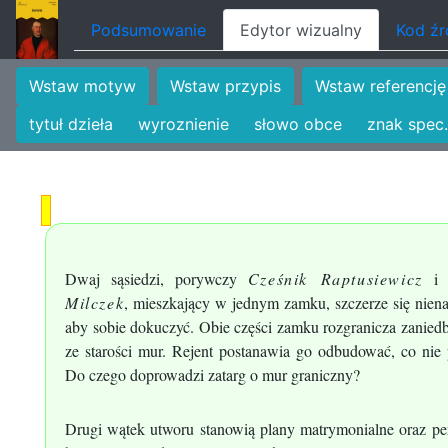
Podsumowanie
Edytor wizualny
Kod ź
Wstaw motyw
Wstaw przypis
Wstaw referencję
tytuł dzieła
wyroznienie
słowo obce
znak spec.
Dwaj sąsiedzi, porywczy
Cześnik Raptusiewicz
i s
Milczek
, mieszkający w jednym zamku, szczerze się niena
aby sobie dokuczyć. Obie części zamku rozgranicza zaniedb
ze starości mur. Rejent postanawia go odbudować, co nie
Do czego doprowadzi zatarg o mur graniczny?
Drugi wątek utworu stanowią plany matrymonialne oraz pe