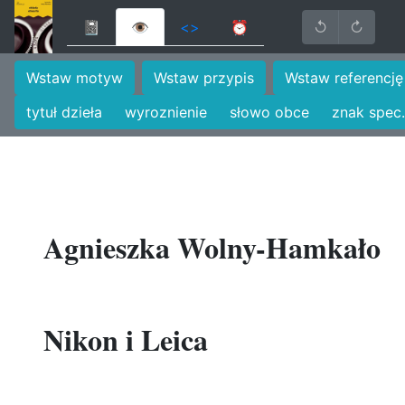
📓
👁
<>
⏰
↺
↻
Wstaw motyw
Wstaw przypis
Wstaw referencję
tytuł dzieła
wyroznienie
słowo obce
znak spec.
Agnieszka Wolny-Hamkało
Nikon i Leica