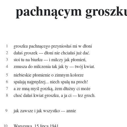
pachnącym groszk
groszku pachnącego przyniosłaś mi w dłoni
dałaś groszek --- dłoni nie chciałaś już dać.
stoi tu na biurku --- i milczy jak płomień,
zmusza do milczenia tak jak ty --- twój kwiat.
niebieskie płomienie o zimnym kolorze
spalają najprędzej... niech spalą na proch!
a ze mną myśl gorzką, żem dłużny ci może
choć dałaś kwiat groszku, a ja ci --- łez groch.
jak zawsze i jak wszystko --- annie
Warszawa, 15 lipca 1941