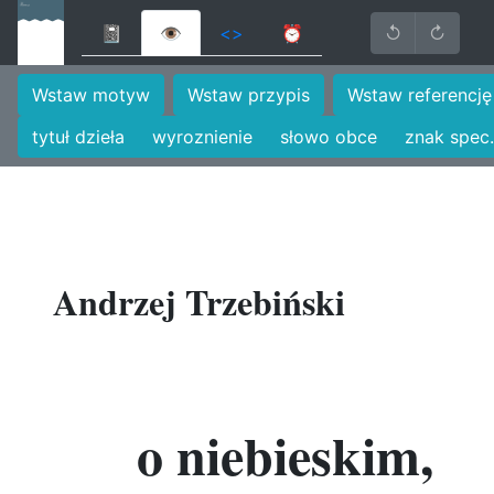
📓
👁
<>
⏰
↺
↻
Wstaw motyw
Wstaw przypis
Wstaw referencję
tytuł dzieła
wyroznienie
słowo obce
znak spec.
Andrzej Trzebiński
o niebieskim,