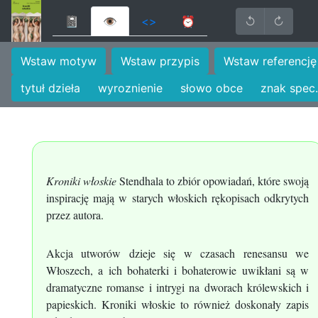
📓
👁
<>
⏰
↺
↻
Wstaw motyw
Wstaw przypis
Wstaw referencję
tytuł dzieła
wyroznienie
słowo obce
znak spec.
Kroniki włoskie
Stendhala to zbiór opowiadań, które swoją
inspirację mają w starych włoskich rękopisach odkrytych
przez autora.
Akcja utworów dzieje się w czasach renesansu we
Włoszech, a ich bohaterki i bohaterowie uwikłani są w
dramatyczne romanse i intrygi na dworach królewskich i
papieskich. Kroniki włoskie to również doskonały zapis