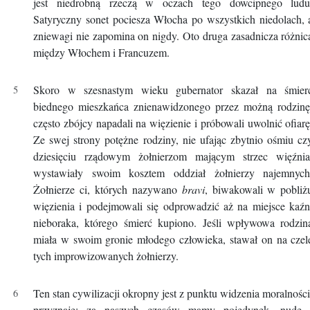
jest niedrobną rzeczą w oczach tego dowcipnego ludu
Satyryczny sonet pociesza Włocha po wszystkich niedolach, 
zniewagi nie zapomina on nigdy. Oto druga zasadnicza różnic
między Włochem i Francuzem.
Skoro w szesnastym wieku gubernator skazał na śmier
biednego mieszkańca znienawidzonego przez możną rodzinę
często zbójcy napadali na więzienie i próbowali uwolnić ofiarę
Ze swej strony potężne rodziny, nie ufając zbytnio ośmiu cz
dziesięciu rządowym żołnierzom mającym strzec więźnia
wystawiały swoim kosztem oddział żołnierzy najemnych
Żołnierze ci, których nazywano
bravi
, biwakowali w pobliż
więzienia i podejmowali się odprowadzić aż na miejsce kaźn
nieboraka, którego śmierć kupiono. Jeśli wpływowa rodzin
miała w swoim gronie młodego człowieka, stawał on na czel
tych improwizowanych żołnierzy.
Ten stan cywilizacji okropny jest z punktu widzenia moralności
przyznaję; za naszych czasów mamy pojedynek, nudę 