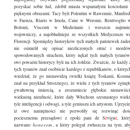
pozyskać sobie lud, zdobił miasta wspaniałymi kościołami 
pięknymi obrazami. Tacy byli Polentini w Rawennie, Manfred
w Faenza, Riario w Imola, Cane w Weronie, Bentivoglio 
Bolonii, Visconti w Mediolanie i wreszcie najmnie
wojowniczy, a najobłudniejsi ze wszystkich Medyceusze w
Florencji. Spomiędzy historyków tych małych państewek żade
nie ośmielił się opisać niezliczonych otruć i mordó
spowodowanych strachem, który nękał tych małych tyranów
owi poważni historycy byli na ich żołdzie. Zważcie, że każdy 
tych tyranów znał osobiście każdego z republikanów, o któryc
wiedział, że go nienawidzą (wielki książę Toskanii, Kosma
znał na przykład Strozziego), że wielu z tych tyranów zginęł
gwałtowną śmiercią, a
zrozumiecie głębokie nienawiści
wiekuistą nieufność, które dały Włochom szesnastego wiek
tyle inteligencji i odwagi, a tyle geniuszu ich artystom.
Ujrzycie
iż owe namiętności nie pozwoliły się rozwinąć doś
pociesznemu przesądowi z epoki pani de S
é
vign
é
, któr
nazwano
honorem
, a który polegał zwłaszcza na tym, ab