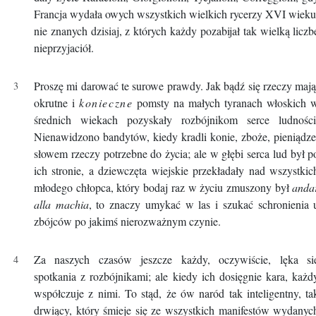
Francja wydała owych wszystkich wielkich rycerzy XVI wieku
nie znanych dzisiaj, z których każdy pozabijał tak wielką liczb
nieprzyjaciół.
Proszę mi darować te surowe prawdy. Jak bądź się rzeczy mają
okrutne i
konieczne
pomsty na małych tyranach włoskich 
średnich wiekach pozyskały rozbójnikom serce ludności
Nienawidzono bandytów, kiedy kradli konie, zboże, pieniądze
słowem rzeczy potrzebne do życia; ale w głębi serca lud był p
ich stronie, a dziewczęta wiejskie przekładały nad wszystkic
młodego chłopca, który bodaj raz w życiu zmuszony był
anda
alla machia
, to znaczy umykać w las i szukać schronienia 
zbójców po jakimś nierozważnym czynie.
Za naszych czasów jeszcze każdy, oczywiście, lęka si
spotkania z rozbójnikami; ale kiedy ich dosięgnie kara, każd
współczuje z nimi. To stąd, że ów naród tak inteligentny, ta
drwiący, który śmieje się ze wszystkich manifestów wydanyc