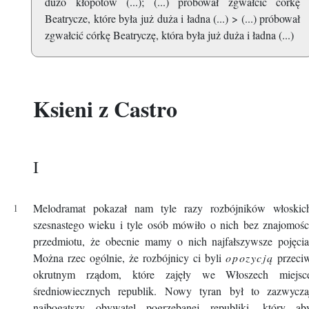
dużo kłopotów (...); (...) próbował zgwałcić córkę
Beatrycze, które była już duża i ładna (...) > (...) próbował
zgwałcić córkę Beatryczę, która była już duża i ładna (...)
Ksieni z Castro
I
Melodramat pokazał nam tyle razy rozbójników włoskic
szesnastego wieku i tyle osób mówiło o nich bez znajomośc
przedmiotu, że obecnie mamy o nich najfałszywsze pojęcia
Można rzec ogólnie, że rozbójnicy ci byli
opozycją
przeci
okrutnym rządom, które zajęły we Włoszech miejsc
średniowiecznych republik. Nowy tyran był to zazwycza
najbogatszy obywatel pogrzebanej republiki, który ab