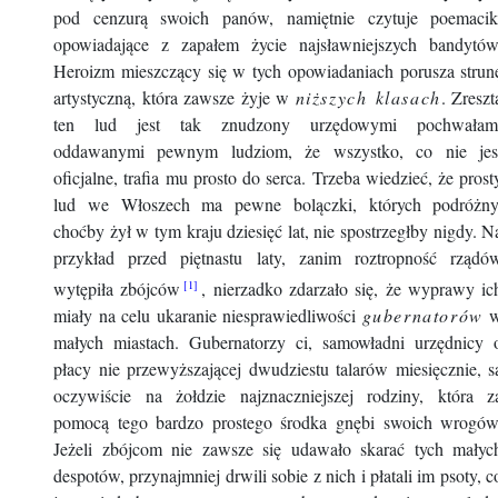
pod cenzurą swoich panów, namiętnie czytuje poemacik
opowiadające z zapałem życie najsławniejszych bandytów
Heroizm mieszczący się w tych opowiadaniach porusza strun
artystyczną, która zawsze żyje w
niższych klasach
. Zreszt
ten lud jest tak znudzony urzędowymi pochwałam
oddawanymi pewnym ludziom, że wszystko, co nie jes
oficjalne, trafia mu prosto do serca. Trzeba wiedzieć, że prost
lud we Włoszech ma pewne bolączki, których podróżny
choćby żył w tym kraju dziesięć lat, nie spostrzegłby nigdy. N
przykład przed piętnastu laty, zanim roztropność rządó
wytępiła zbójców
, nierzadko zdarzało się, że wyprawy ic
miały na celu ukaranie niesprawiedliwości
gubernatorów
małych miastach. Gubernatorzy ci, samowładni urzędnicy 
płacy nie przewyższającej dwudziestu talarów miesięcznie, s
oczywiście na żołdzie najznaczniejszej rodziny, która z
pomocą tego bardzo prostego środka gnębi swoich wrogów
Jeżeli zbójcom nie zawsze się udawało skarać tych małyc
despotów, przynajmniej drwili sobie z nich i płatali im psoty, c