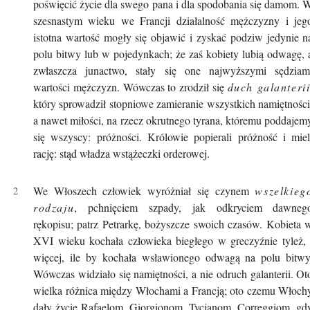
poświęcić życie dla swego pana i dla spodobania się damom. 
szesnastym wieku we Francji działalność mężczyzny i jeg
istotna wartość mogły się objawić i zyskać podziw jedynie n
polu bitwy lub w pojedynkach; że zaś kobiety lubią odwagę, 
zwłaszcza junactwo, stały się one najwyższymi sędziam
wartości mężczyzn. Wówczas to zrodził się
duch galanteri
który sprowadził stopniowe zamieranie wszystkich namiętności
a nawet miłości, na rzecz okrutnego tyrana, któremu poddajem
się wszyscy: próżności. Królowie popierali próżność i miel
rację: stąd władza wstążeczki orderowej.
We Włoszech człowiek wyróżniał się czynem
wszelkieg
rodzaju
, pchnięciem szpady, jak odkryciem dawneg
rękopisu; patrz Petrarkę, bożyszcze swoich czasów. Kobieta 
XVI wieku kochała człowieka biegłego w greczyźnie tyleż, 
więcej, ile by kochała wsławionego odwagą na polu bitwy
Wówczas widziało się namiętności, a nie odruch galanterii. Ot
wielka różnica między Włochami a Francją; oto czemu Włoch
dały życie Rafaelom, Giorgionom, Tycjanom, Correggiom, gd