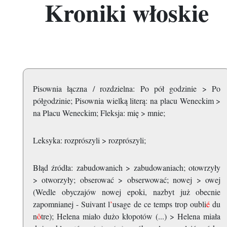
Kroniki włoskie
Pisownia łączna / rozdzielna: Po pół godzinie > Po
półgodzinie; Pisownia wielką literą: na placu Weneckim >
na Placu Weneckim; Fleksja: mię > mnie;
Leksyka: rozprószyli > rozprószyli;
Błąd źródła: zabudowanich > zabudowaniach; otowrzyły
> otworzyły; obserować > obserwować; nowej > owej
(Wedle obyczajów nowej epoki, nazbyt już obecnie
zapomnianej - Suivant l
’
usage de ce temps trop oubli
é
du
n
ô
tre); Helena miało dużo kłopotów (...) > Helena miała