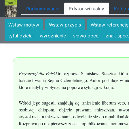
Podsumowanie
Edytor wizualny
Kod ź
Wstaw motyw
Wstaw przypis
Wstaw referencję
tytuł dzieła
wyroznienie
słowo obce
znak spec.
Przestrogi dla Polski
to rozprawa Stanisława Staszica, któr
trakcie trwania Sejmu Czteroletniego. Autor postuluje w n
które miałyby wpłynąć na poprawę sytuacji w kraju.
Wśród jego sugestii znajdują się: zniesienie liberum veto
osobistej chłopom, objęcie prawami mieszczan, utwo
arystokracją a mieszczanami, odwołanie się do republikańsk
Rozprawa po raz pierwszy została opublikowana anonimowo