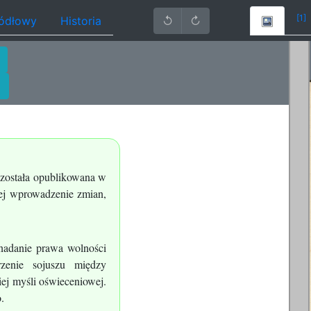
[1]
ródłowy
Historia
↺
↻
a została opublikowana w
iej wprowadzenie zmian,
, nadanie prawa wolności
rzenie sojuszu między
iej myśli oświeceniowej.
.