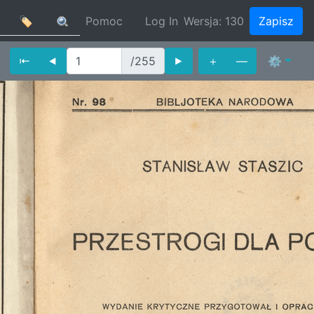
🏷
Pomoc
Log In
Wersja:
130
Zapisz
⇤
⯇
/255
⯈
＋
—
⚙