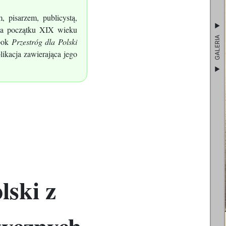
 pisarzem, publicystą,
 Na początku XIX wieku
GALERIA
Obok
Przestróg dla Polski
likacja zawierająca jego
lski z