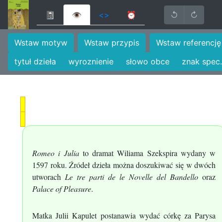
📓
👁
<>
⏰
↺
↻
Wstaw motyw
Wstaw przypis
Wstaw referencję
tytuł dzieła
wyroznienie
słowo obce
znak spec.
Romeo i Julia
to dramat Wiliama Szekspira wydany w
1597 roku. Źródeł dzieła można doszukiwać się w dwóch
utworach
Le tre parti de le Novelle del Bandello
oraz
Palace of Pleasure
.
Matka Julii Kapulet postanawia wydać córkę za Parysa