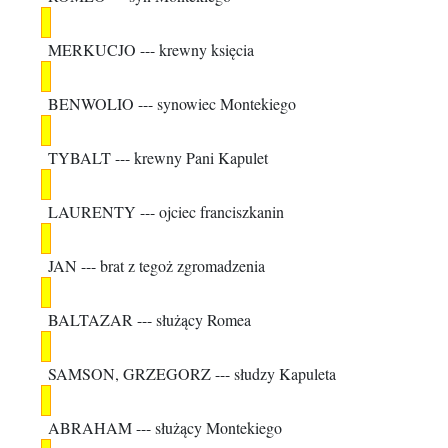
MERKUCJO
--- krewny księcia
BENWOLIO
--- synowiec Montekiego
TYBALT
--- krewny Pani Kapulet
LAURENTY
--- ojciec franciszkanin
JAN
--- brat z tegoż zgromadzenia
BALTAZAR
--- służący Romea
SAMSON
,
GRZEGORZ
--- słudzy Kapuleta
ABRAHAM
--- służący Montekiego