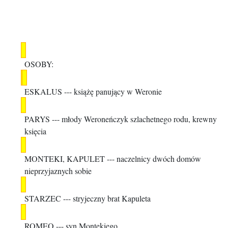
OSOBY:
ESKALUS
--- książę panujący w Weronie
PARYS
--- młody Weroneńczyk szlachetnego rodu, krewny
księcia
MONTEKI
,
KAPULET
--- naczelnicy dwóch domów
nieprzyjaznych sobie
STARZEC
--- stryjeczny brat Kapuleta
ROMEO
--- syn Montekiego