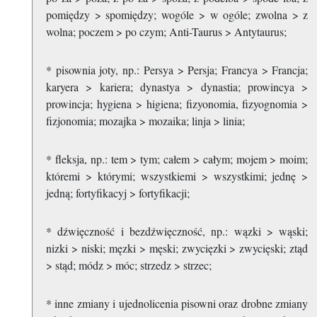
pomiędzy > spomiędzy; wogóle > w ogóle; zwolna > z
wolna; poczem > po czym; Anti-Taurus > Antytaurus;
* pisownia joty, np.: Persya > Persja; Francya > Francja;
karyera > kariera; dynastya > dynastia; prowincya >
prowincja; hygiena > higiena; fizyonomia, fizyognomia >
fizjonomia; mozajka > mozaika; linja > linia;
* fleksja, np.: tem > tym; całem > całym; mojem > moim;
któremi > którymi; wszystkiemi > wszystkimi; jednę >
jedną; fortyfikacyj > fortyfikacji;
* dźwięczność i bezdźwięczność, np.: wązki > wąski;
nizki > niski; męzki > męski; zwycięzki > zwycięski; ztąd
> stąd; módz > móc; strzedz > strzec;
* inne zmiany i ujednolicenia pisowni oraz drobne zmiany