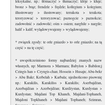
leksykalne, np.: tłómaczyć > tłumaczyć; kłóje > kłuje;
bronz > brąz; frendzle > frędzle; kollegium > kolegium;
illustrowany > ilustrowany; terrakota > terakota;
teroryzować > terroryzować; paznogcie > paznokcie;
zadowolnić > zadowolić; ośm > osiem; narghile > nargile;
halif > kalif; wylądowywujemy > wylądowujemy;
* związek zgody: te orle gniazdo > to orle gniazdo; na tą
część > na tę część;
* uwspółcześniono formy najbardziej znanych nazw
własnych, np: Marmora > Marmara; Babylon > Babilon;j
Czingis han > Czyngis-chan; Hossein > Husajn; Abu-bekr
> Abu Bakr; Kerbelah > Karbala; ujednolicono pisownię
np.: Karakilis, Karakiliss > Karakilis; Aserbajdżan,
Azerbajdżan > Azerbejdżan; Kurdżystan, Kurdystan >
Kurdystan; Majdani Top Khaneh, Majdani-Tophaneh,
Majdoni Topkhaneh > Majdani Tophaneh; Szimran,