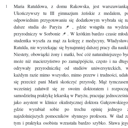
Maria Ratuldowa, z domu Rakowska, jest warszawianką
Ukończywszy tu III gimnazjum żeńskie z medalem, p
odpowiednim przygotowaniu się dodatkowym wybrała się n
dalsze studia do Paryża
📌
, gdzie wstąpiła na wydzia
przyrodniczy w Sorbonie
📌
. W krótkim bardzo czasie młod
studentka wyszła za mąż za kolegę z medycyny, Władysław
Ratulda, nie wyrzekając się bynajmniej dalszej pracy dla nauki
Niestety, obowiązki żony i matki, boć cóż naturalniejszego by
może niż macierzyństwo po zamążpójściu, często i na dług
odrywały przyrodniczkę od studiów uniwersyteckich, 
każdym razie mimo wszystko, mimo przerw i trudności, udał
się przecież pani Marii skończyć przyrodę. Mąż tymczase
wcześniej załatwił się ze swoim doktoratem i rozpoczą
samodzielną praktykę lekarską w Paryżu, pracując jednocześni
jako asystent w klinice okulistycznej doktora Gałęzowskiego
gdzie wyrabiał sobie po trochu opinię jednego 
najzdolniejszych pomocników słynnego profesora. W ślad z
tym i praktyka osobista wzrastała bardzo szybko. Sława jeg