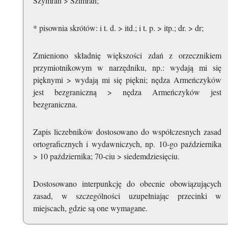
Szymran > Szimran;
* pisownia skrótów: i t. d. > itd.; i t. p. > itp.; dr. > dr;
Zmieniono składnię większości zdań z orzecznikiem
przymiotnikowym w narzędniku, np.: wydają mi się
pięknymi > wydają mi się piękni; nędza Armeńczyków
jest bezgraniczną > nędza Armeńczyków jest
bezgraniczna.
Zapis liczebników dostosowano do współczesnych zasad
ortograficznych i wydawniczych, np. 10-go października
> 10 października; 70-ciu > siedemdziesięciu.
Dostosowano interpunkcję do obecnie obowiązujących
zasad, w szczególności uzupełniając przecinki w
miejscach, gdzie są one wymagane.