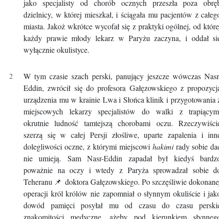
jako specjalisty od chorób ocznych przeszła poza obrę
dzielnicy, w której mieszkał, i ściągała mu pacjentów z całeg
miasta. Jakoż wkrótce wycofał się z praktyki ogólnej, od które
każdy prawie młody lekarz w Paryżu zaczyna, i oddał si
wyłącznie okulistyce.
W tym czasie szach perski, panujący jeszcze wówczas Nasr
Eddin, zwrócił się do profesora Gałęzowskiego z propozycj
urządzenia mu w krainie Lwa i Słońca klinik i przygotowania 
miejscowych lekarzy specjalistów do walki z trapiącym
okrutnie ludność tamtejszą chorobami oczu. Rzeczywiści
szerzą się w całej Persji złośliwe, uparte zapalenia i inn
dolegliwości oczne, z którymi miejscowi
hakimi
rady sobie da
nie umieją. Sam Nasr-Eddin zapadał był kiedyś bardz
poważnie na oczy i wtedy z Paryża sprowadzał sobie d
Teheranu
📌
doktora Gałęzowskiego. Po szczęśliwie dokonane
operacji król królów nie zapomniał o słynnym okuliście i jak
dowód pamięci posyłał mu od czasu do czasu perski
znakomitości medyczne, ażeby pod kierunkiem słynneg