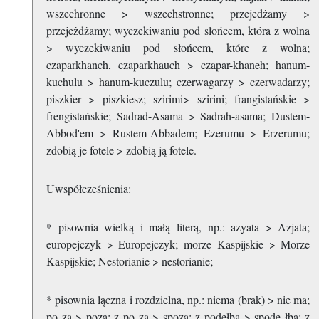
wszechronne > wszechstronne; przejedżamy >
przejeżdżamy; wyczekiwaniu pod słońcem, która z wolna
> wyczekiwaniu pod słońcem, które z wolna;
czaparkhanch, czaparkhauch > czapar-khaneh; hanum-
kuchulu > hanum-kuczulu; czerwagarzy > czerwadarzy;
piszkier > piszkiesz; szirimi> szirini; frangistańskie >
frengistańskie; Sadrad-Asama > Sadrah-asama; Dustem-
Abbod'em > Rustem-Abbadem; Ezerumu > Erzerumu;
zdobią je fotele > zdobią ją fotele.
Uwspółcześnienia:
* pisownia wielką i małą literą, np.: azyata > Azjata;
europejczyk > Europejczyk; morze Kaspijskie > Morze
Kaspijskie; Nestorianie > nestorianie;
* pisownia łączna i rozdzielna, np.: niema (brak) > nie ma;
po za > poza; z po za > spoza; z podełba > spode łba; z