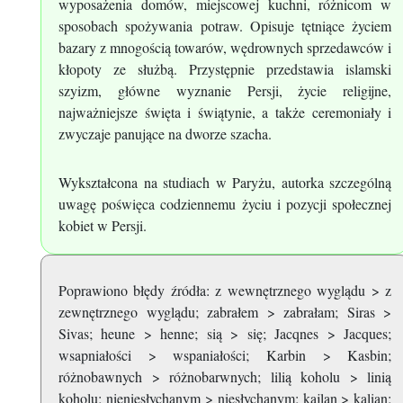
wyposażenia domów, miejscowej kuchni, różnicom w
sposobach spożywania potraw. Opisuje tętniące życiem
bazary z mnogością towarów, wędrownych sprzedawców i
kłopoty ze służbą. Przystępnie przedstawia islamski
szyizm, główne wyznanie Persji, życie religijne,
najważniejsze święta i świątynie, a także ceremoniały i
zwyczaje panujące na dworze szacha.
Wykształcona na studiach w Paryżu, autorka szczególną
uwagę poświęca codziennemu życiu i pozycji społecznej
kobiet w Persji.
Poprawiono błędy źródła: z wewnętrznego wyglądu > z
zewnętrznego wyglądu; zabrałem > zabrałam; Siras >
Sivas; heune > henne; sią > się; Jacqnes > Jacques;
wsapniałości > wspaniałości; Karbin > Kasbin;
różnobawnych > różnobarwnych; lilią koholu > linią
koholu; nieniesłychanym > niesłychanym; kajlan > kalian;