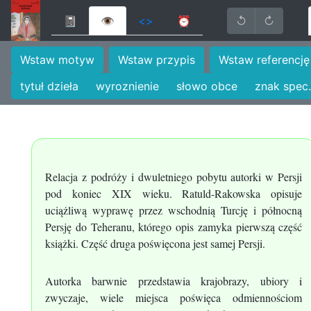
📓
👁
<>
⏰
↺
↻
Wstaw motyw
Wstaw przypis
Wstaw referencję
tytuł dzieła
wyroznienie
słowo obce
znak spec.
Relacja z podróży i dwuletniego pobytu autorki w Persji
pod koniec XIX wieku. Ratuld-Rakowska opisuje
uciążliwą wyprawę przez wschodnią Turcję i północną
Persję do Teheranu, którego opis zamyka pierwszą część
książki. Część druga poświęcona jest samej Persji.
Autorka barwnie przedstawia krajobrazy, ubiory i
zwyczaje, wiele miejsca poświęca odmiennościom