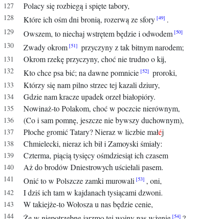
Polacy się rozbiegą i spięte tabory,
Które ich ośm dni bronią, rozerwą ze sfory
.
Owszem, to niechaj wstrętem będzie i odwodem
Zwady okrom
przyczyny z tak bitnym narodem;
Okrom rzekę przyczyny, choć nie trudno o kij,
Kto chce psa bić; na dawne pomnicie
proroki,
Którzy się nam pilno strzec tej kazali dziury,
Gdzie nam kracze upadek orzeł białopióry.
Nowinaż-to Polakom, choć w poczcie nierównym,
(Co i sam pomnę, jeszcze nie bywszy duchownym),
Płoche gromić Tatary? Nieraz w liczbie mał
é
j
Chmielecki, nieraz ich bił i Zamoyski śmiały:
Czterma, piącią tysięcy ośmdziesiąt ich czasem
Aż do brodów Dniestrowych uściełali pasem.
Onić to w Polszcze zamki murowali
, oni,
I dziś ich tam w kajdanach tysiącami dzwoni.
W takiejże-to Wołosza u nas będzie cenie,
Że w niepotrzebne jarzmo tej wojny nas wżenie
?