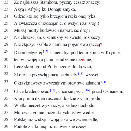
Że najbliższa Stambołu, pyszny cesarz znaczy;
Azyą i Afrykę ku Donaju zmyka,
Gdzie kto się tylko brzegiem rzeki onej tyka,
A zwłaszcza chrześcijanie, o wstyd i żal srogi!
Muszą mosty budować i naprawiać drogi
Na chrześcijan. Czemużby ze świętej rozpaczy
Nie złączyć szable z nami na pogaństwo racz
é
j?
Dziambetgierej
hanem był pod ten rozruch w Krymie,
ten w swojej ku panu usłudze nie drz
é
mie;
Lecz skoro go od Porty trzecie dojdą wici,
Skoro na przyszłą pracą bachmaty
wysyci,
Okrzyknąwszy zwyczajnym ordy swe atłanem
Chce kredencować
, chce się pisać
przed Osmanem.
Który, nim dzień ruszenia dojdzie z Carogrodu,
Wielki meczet wyznaczy, a że bez dochodu
Murować go nie może starych ustaw wedle,
Polskę już widząc swoją jako we zwierciedle,
Podole z Ukrainą toż na wieczne czasy