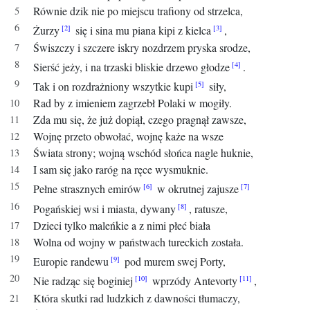
Równie dzik nie po miejscu trafiony od strzelca,
Żurzy
się i sina mu piana kipi z kielca
,
Świszczy i szczere iskry nozdrzem pryska srodze,
Sierść jeży, i na trzaski bliskie drzewo głodze
.
Tak i on rozdrażniony wszytkie kupi
siły,
Rad by z imieniem zagrzebł Polaki w mogiły.
Zda mu się, że już dopiął, czego pragnął zawsze,
Wojnę przeto obwołać, wojnę każe na wsze
Świata strony; wojną wschód słońca nagle huknie,
I sam się jako raróg na ręce wysmuknie.
Pełne strasznych emirów
w okrutnej zajusze
Pogańskiej wsi i miasta, dywany
, ratusze,
Dzieci tylko maleńkie a z nimi płeć biała
Wolna od wojny w państwach tureckich została.
Europie randewu
pod murem swej Porty,
Nie radząc się boginiej
wprzódy Antevorty
,
Która skutki rad ludzkich z dawności tłumaczy,