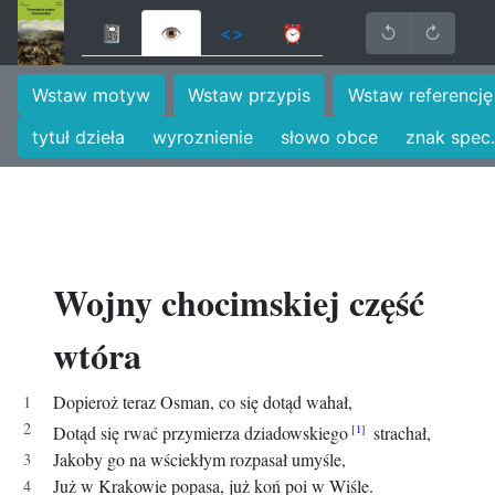
📓
👁
<>
⏰
↺
↻
Wstaw motyw
Wstaw przypis
Wstaw referencję
tytuł dzieła
wyroznienie
słowo obce
znak spec.
Wojny chocimskiej część
wtóra
Dopieroż teraz Osman, co się dotąd wahał,
Dotąd się rwać przymierza dziadowskiego
strachał,
Jakoby go na wściekłym rozpasał umyśle,
Już w Krakowie popasa, już koń poi w Wiśle.