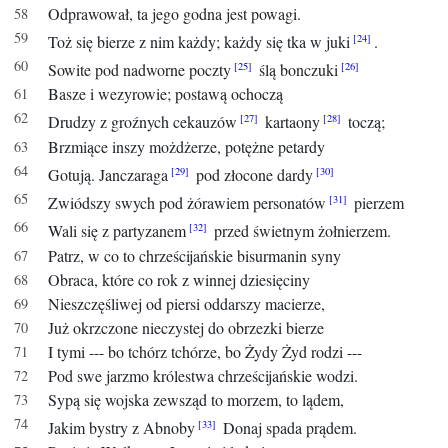
Odprawował, ta jego godna jest powagi.
Toż się bierze z nim każdy; każdy się tka w juki
.
Sowite pod nadworne poczty
ślą bonczuki
Basze i wezyrowie; postawą ochoczą
Drudzy z groźnych cekauzów
kartaony
toczą;
Brzmiące inszy możdżerze, potężne petardy
Gotują. Janczaraga
pod złocone dardy
Zwiódszy swych pod żórawiem personatów
pierzem
Wali się z partyzanem
przed świetnym żołnierzem.
Patrz, w co to chrześcijańskie bisurmanin syny
Obraca, które co rok z winnej dziesięciny
Nieszczęśliwej od piersi oddarszy macierze,
Już okrzczone nieczystej do obrzezki bierze
I tymi --- bo tchórz tchórze, bo Żydy Żyd rodzi ---
Pod swe jarzmo królestwa chrześcijańskie wodzi.
Sypą się wojska zewsząd to morzem, to lądem,
Jakim bystry z Abnoby
Donaj spada prądem.