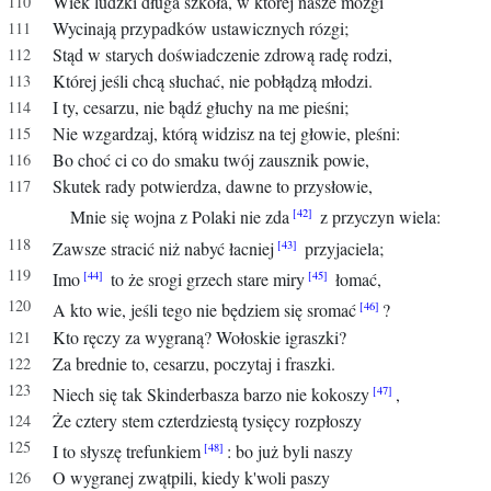
Wiek ludzki długa szkoła, w której nasze mózgi
Wycinają przypadków ustawicznych rózgi;
Stąd w starych doświadczenie zdrową radę rodzi,
Której jeśli chcą słuchać, nie pobłądzą młodzi.
I ty, cesarzu, nie bądź głuchy na me pieśni;
Nie wzgardzaj, którą widzisz na tej głowie, pleśni:
Bo choć ci co do smaku twój zausznik powie,
Skutek rady potwierdza, dawne to przysłowie,
Mnie się wojna z Polaki nie zda
z przyczyn wiela:
Zawsze stracić niż nabyć łacniej
przyjaciela;
Imo
to że srogi grzech stare miry
łomać,
A kto wie, jeśli tego nie będziem się sromać
?
Kto ręczy za wygraną? Wołoskie igraszki?
Za brednie to, cesarzu, poczytaj i fraszki.
Niech się tak Skinderbasza barzo nie kokoszy
,
Że cztery stem czterdziestą tysięcy rozpłoszy
I to słyszę trefunkiem
: bo już byli naszy
O wygranej zwątpili, kiedy k'woli paszy