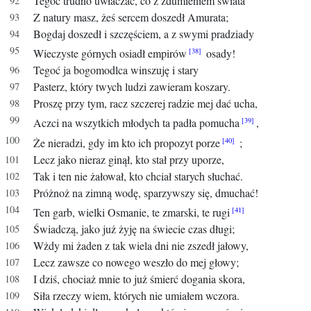
Tegoć trudno uwłaczać, co z zdumieniem świata
Z natury masz, żeś sercem doszedł Amurata;
Bogdaj doszedł i szczęściem, a z swymi pradziady
Wieczyste górnych osiadł empirów
osady!
Tegoć ja bogomodlca winszuję i stary
Pasterz, który twych ludzi zawieram koszary.
Proszę przy tym, racz szczerej radzie mej dać ucha,
Aczci na wszytkich młodych ta padła pomucha
,
Że nieradzi, gdy im kto ich propozyt porze
;
Lecz jako nieraz ginął, kto stał przy uporze,
Tak i ten nie żałował, kto chciał starych słuchać.
Próżnoż na zimną wodę, sparzywszy się, dmuchać!
Ten garb, wielki Osmanie, te zmarski, te rugi
Świadczą, jako już żyję na świecie czas długi;
Wżdy mi żaden z tak wiela dni nie zszedł jałowy,
Lecz zawsze co nowego weszło do mej głowy;
I dziś, chociaż mnie to już śmierć dogania skora,
Siła rzeczy wiem, których nie umiałem wczora.