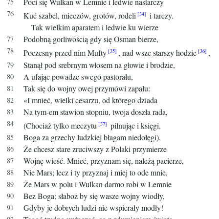
Poci się Wulkan w Lemnie i ledwie nastarczy
Kuć szabel, mieczów, grotów, rodeli
i tarczy.
Tak wielkim aparatem i ledwie ku wierze
Podobną gorliwością gdy się Osman bierze,
Poczesny przed nim Mufty
, nad wsze starszy hodzie
,
Stanął pod srebrnym włosem na głowie i brodzie,
A ufając powadze swego pastorału,
Tak się do wojny owej przymówi zapału:
«I mnieć, wielki cesarzu, od którego dziada
Na tym-em stawion stopniu, twoja doszła rada,
(Chociaż tylko meczytu
pilnując i księgi,
Boga za grzechy ludzkiej błagam niedołęgi),
Że chcesz stare zruciwszy z Polaki przymierze
Wojnę wieść.
Mnieć, przyznam się, należą pacierze,
Nie Mars; lecz i ty przyznaj i miej to ode mnie,
Że Mars w polu i Wulkan darmo robi w Lemnie
Bez Boga; słaboż by się wasze wojny wiodły,
Gdyby je dobrych ludzi nie wspierały modły!