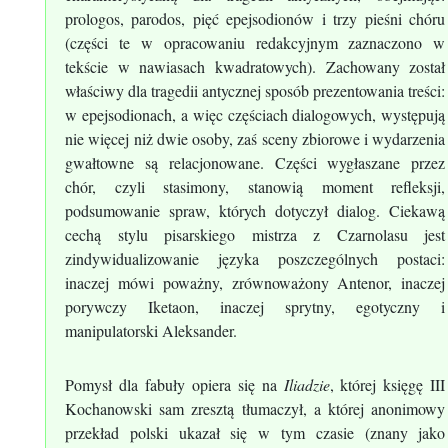
prologos, parodos, pięć epejsodionów i trzy pieśni chóru
(części te w opracowaniu redakcyjnym zaznaczono w
tekście w nawiasach kwadratowych). Zachowany został
właściwy dla tragedii antycznej sposób prezentowania treści:
w epejsodionach, a więc częściach dialogowych, występują
nie więcej niż dwie osoby, zaś sceny zbiorowe i wydarzenia
gwałtowne są relacjonowane. Części wygłaszane przez
chór, czyli stasimony, stanowią moment refleksji,
podsumowanie spraw, których dotyczył dialog. Ciekawą
cechą stylu pisarskiego mistrza z Czarnolasu jest
zindywidualizowanie języka poszczególnych postaci:
inaczej mówi poważny, zrównoważony Antenor, inaczej
porywczy Iketaon, inaczej sprytny, egotyczny i
manipulatorski Aleksander.
Pomysł dla fabuły opiera się na
Iliadzie
, której księgę III
Kochanowski sam zresztą tłumaczył, a której anonimowy
przekład polski ukazał się w tym czasie (znany jako