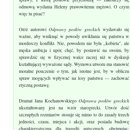
odmową wydania Heleny prawowitemu mężowi. O czym
więc tu pisać?
Otóż autorowi
Odprawy posłów greckich
wydawało się
ważne, aby wniknąć w powody uwikłania się państwa w
morderczy konflikt. Nie, powodem nie była ,,kobieta", ale
męska ambicja i upór, chęć, by postawić na swoim, by
sprawdzić się w fizycznej walce raczej niż w dyskusji
kształtującej wyważone sądy. Wymowa utworu ma stanowić
moralne pouczenie o tym, jak istotne jest, by w obliczu
spraw mogących wpływać na losy państwa --- zachować
etyczną postawę.
Dramat Jana Kochanowskiego
Odprawa posłów greckich
ukształtowany jest na wzór starogrecki. Utwór dość
szczupłych rozmiarów stosuje się mimo to do zasady trzech
jedności, czasu, miejsca i akcji, oraz posiada budowę
charakterystyczną dla tragedii antycznych, obejmując: