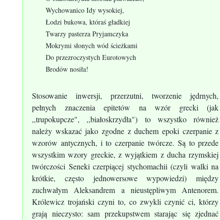
Wychowanico Idy wysokiej,
Łodzi bukowa, któraś gładkiej
Twarzy pasterza Pryjamczyka
Mokrymi słonych wód ścieżkami
Do przezroczystych Eurotowych
Brodów nosiła!
Stosowanie inwersji, przerzutni, tworzenie jędrnych,
pełnych znaczenia epitetów na wzór grecki (jak
,,trupokupcze", ,,białoskrzydła") to wszystko również
należy wskazać jako zgodne z duchem epoki czerpanie z
wzorów antycznych, i to czerpanie twórcze. Są to przede
wszystkim wzory greckie, z wyjątkiem z ducha rzymskiej
twórczości Seneki czerpiącej stychomachii (czyli walki na
krótkie, często jednowersowe wypowiedzi) między
zuchwałym Aleksandrem a nieustępliwym Antenorem.
Królewicz trojański czyni to, co zwykli czynić ci, którzy
grają nieczysto: sam przekupstwem starając się zjednać