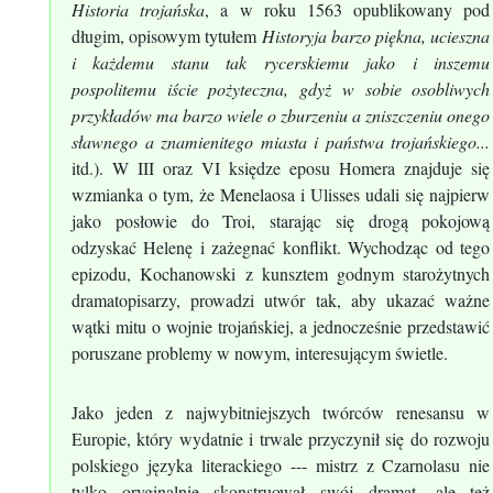
Historia trojańska
, a w roku 1563 opublikowany pod
długim, opisowym tytułem
Historyja barzo piękna, ucieszna
i każdemu stanu tak rycerskiemu jako i inszemu
pospolitemu iście pożyteczna, gdyż w sobie osobliwych
przykładów ma barzo wiele o zburzeniu a zniszczeniu onego
sławnego a znamienitego miasta i państwa trojańskiego...
itd.). W III oraz VI księdze eposu Homera znajduje się
wzmianka o tym, że Menelaosa i Ulisses udali się najpierw
jako posłowie do Troi, starając się drogą pokojową
odzyskać Helenę i zażegnać konflikt. Wychodząc od tego
epizodu, Kochanowski z kunsztem godnym starożytnych
dramatopisarzy, prowadzi utwór tak, aby ukazać ważne
wątki mitu o wojnie trojańskiej, a jednocześnie przedstawić
poruszane problemy w nowym, interesującym świetle.
Jako jeden z najwybitniejszych twórców renesansu w
Europie, który wydatnie i trwale przyczynił się do rozwoju
polskiego języka literackiego --- mistrz z Czarnolasu nie
tylko oryginalnie skonstruował swój dramat, ale też