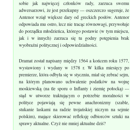
sobie jak najwięcej członków rady, zarzuca swemu
adwersarzowi, że jest przekupny --- oszczerczo sugeruje, że
Antenor wziął większe dary od greckich posłów. Antenor
odpowiada mu ostro, lecz nie tracąc równowagi, przywołuje
do porządku młodzieńca, którego postawie (w tym miejscu,
jak i w innych) zarzuca się tu godny potępienia brak
wyobraźni politycznej i odpowiedzialności.
Dramat został napisany między 1564 a końcem roku 1577,
wystawiony i wydany w 1578 r. W kilka miesięcy po
premierze, która odbyła się w styczniu, miał się zebrać sejm,
na którym planowano uchwalenie podatków na wojnę
moskiewską (na tle sporu o Inflanty i ziemię połocką) ---
stąd w utworze traktującym o potrzebie moralności w
polityce pojawiają się pewne anachronizmy (szable,
stukanie laskami na radzie trojańskiej niczym na sejmie
polskim), mające skierować refleksję odbiorców sztuki na
sprawy aktualne. Czyż nie mniej aktualne dziś?