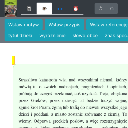
📓
👁
<>
⏰
↺
↻
Wstaw motyw
Wstaw przypis
Wstaw referencję
tytuł dzieła
wyroznienie
słowo obce
znak spec.
Straszliwa katastrofa wisi nad wszystkimi niemal, którzy
mówią tu o swoich nadziejach, pragnieniach i opiniach,
próbują do czegoś przekonać, coś uzyskać. Troja, oblężona
przez Greków, przez dziesięć lat będzie toczyć wojnę,
zginie król Priam, zginą lub trafią do niewoli wszystkie jego
dzieci i poddani, a miasto zostanie zrównane z ziemią. To
wiemy. Odprawa greckich posłów, a więc rozstrzygnięcie
sprawy, z którą posłowie przychodzą --- zakończy się