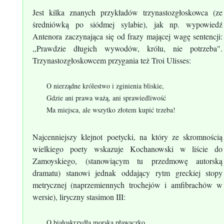
Jest kilka znanych przykładów trzynastozgłoskowca (ze
średniówką po siódmej sylabie), jak np. wypowiedź
Antenora zaczynająca się od frazy mającej wagę sentencji:
,,Prawdzie długich wywodów, królu, nie potrzeba".
Trzynastozgłoskowcem przygania też Troi Ulisses:
O nierządne królestwo i zginienia bliskie,
Gdzie ani prawa ważą, ani sprawiedliwość
Ma miejsca, ale wszytko złotem kupić trzeba!
Najcenniejszy klejnot poetycki, na który ze skromnością
wielkiego poety wskazuje Kochanowski w liście do
Zamoyskiego, (stanowiącym tu przedmowę autorską
dramatu) stanowi jednak oddający rytm greckiej stopy
metrycznej (naprzemiennych trochejów i amfibrachów w
wersie), liryczny stasimon III:
O białoskrzydła morska pławaczko,