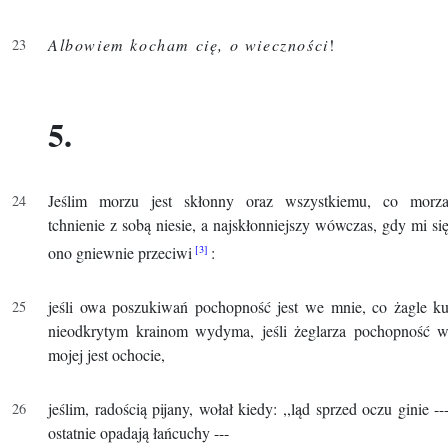
Albowiem kocham cię, o wieczności
!
5.
Jeślim morzu jest skłonny oraz wszystkiemu, co morz
tchnienie z sobą niesie, a najskłonniejszy wówczas, gdy mi si
ono gniewnie przeciwi
:
jeśli owa poszukiwań pochopność jest we mnie, co żagle k
nieodkrytym krainom wydyma, jeśli żeglarza pochopność 
mojej jest ochocie,
jeślim, radością pijany, wołał kiedy: ,,ląd sprzed oczu ginie --
ostatnie opadają łańcuchy ---