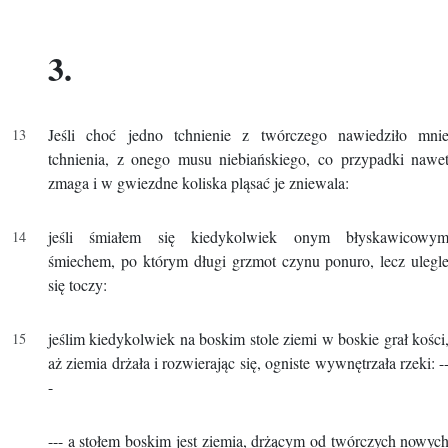
3.
Jeśli choć jedno tchnienie z twórczego nawiedziło mni
tchnienia, z onego musu niebiańskiego, co przypadki nawe
zmaga i w gwiezdne koliska pląsać je zniewala:
jeśli śmiałem się kiedykolwiek onym błyskawicowy
śmiechem, po którym długi grzmot czynu ponuro, lecz ulegl
się toczy:
jeślim kiedykolwiek na boskim stole ziemi w boskie grał kości
aż ziemia drżała i rozwierając się, ogniste wywnętrzała rzeki: -
-
--- a stołem boskim jest ziemia, drżącym od twórczych nowyc