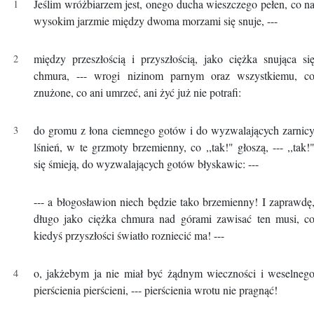
Jeślim wróżbiarzem jest, onego ducha wieszczego pełen, co n
wysokim jarzmie między dwoma morzami się snuje, ---
między przeszłością i przyszłością, jako ciężka snująca si
chmura, --- wrogi nizinom parnym oraz wszystkiemu, c
znużone, co ani umrzeć, ani żyć już nie potrafi:
do gromu z łona ciemnego gotów i do wyzwalających zarnic
lśnień, w te grzmoty brzemienny, co ,,tak!" głoszą, --- ,,tak!
się śmieją, do wyzwalających gotów błyskawic: ---
--- a błogosławion niech będzie tako brzemienny! I zaprawdę
długo jako ciężka chmura nad górami zawisać ten musi, c
kiedyś przyszłości światło rozniecić ma! ---
o, jakżebym ja nie miał być żądnym wieczności i weselneg
pierścienia pierścieni, --- pierścienia wrotu nie pragnąć!