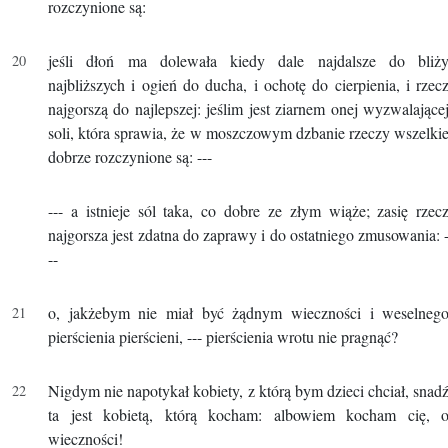
rozczynione są:
jeśli dłoń ma dolewała kiedy dale najdalsze do bliż
najbliższych i ogień do ducha, i ochotę do cierpienia, i rzec
najgorszą do najlepszej: jeślim jest ziarnem onej wyzwalające
soli, która sprawia, że w moszczowym dzbanie rzeczy wszelki
dobrze rozczynione są: ---
--- a istnieje sól taka, co dobre ze złym wiąże; zasię rzec
najgorsza jest zdatna do zaprawy i do ostatniego zmusowania: 
--
o, jakżebym nie miał być żądnym wieczności i weselneg
pierścienia pierścieni, --- pierścienia wrotu nie pragnąć?
Nigdym nie napotykał kobiety, z którą bym dzieci chciał, snad
ta jest kobietą, którą kocham: albowiem kocham cię, 
wieczności!