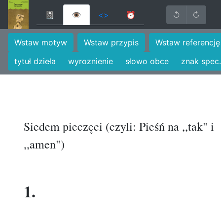
📓
👁
<>
⏰
↺
↻
Wstaw motyw
Wstaw przypis
Wstaw referencję
tytuł dzieła
wyroznienie
słowo obce
znak spec.
Siedem pieczęci (czyli: Pieśń na ,,tak" i
,,amen")
1.