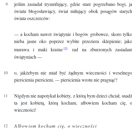
jeślim zasiadał tryumfujący, gdzie stare pogrzebano bogi, j
światu błogosławiący, świat miłujący obok posągów staryc
świata oszczerców:
--- a kocham nawet świątynie i bogów grobowce, skoro tylk
nieba jasne oko poprzez wybite przeziera sklepienie; jak
murawa i maki kraśne
rad na zburzonych zasiada
świątyniach ---
o, jakżebym nie miał być żądnym wieczności i weselneg
pierścienia pierścieni, --- pierścienia wrotu nie pragnąć?
Nigdym nie napotykał kobiety, z którą bym dzieci chciał, snad
ta jest kobietą, którą kocham, albowiem kocham cię, 
wieczności!
Albowiem kocham cię, o wieczności