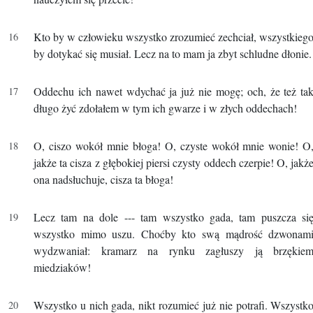
Kto by w człowieku wszystko zrozumieć zechciał, wszystkieg
by dotykać się musiał. Lecz na to mam ja zbyt schludne dłonie.
Oddechu ich nawet wdychać ja już nie mogę; och, że też ta
długo żyć zdołałem w tym ich gwarze i w złych oddechach!
O, ciszo wokół mnie błoga! O, czyste wokół mnie wonie! O
jakże ta cisza z głębokiej piersi czysty oddech czerpie! O, jakż
ona nadsłuchuje, cisza ta błoga!
Lecz tam na dole --- tam wszystko gada, tam puszcza si
wszystko mimo uszu. Choćby kto swą mądrość dzwonam
wydzwaniał: kramarz na rynku zagłuszy ją brzękie
miedziaków!
Wszystko u nich gada, nikt rozumieć już nie potrafi. Wszystk