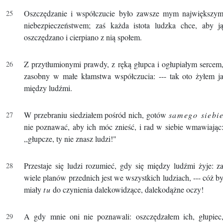
Oszczędzanie i współczucie było zawsze mym największy
niebezpieczeństwem; zaś każda istota ludzka chce, aby j
oszczędzano i cierpiano z nią społem.
Z przytłumionymi prawdy, z ręką głupca i ogłupiałym sercem
zasobny w małe kłamstwa współczucia: --- tak oto żyłem j
między ludźmi.
W przebraniu siedziałem pośród nich, gotów
samego siebi
nie poznawać, aby ich móc znieść, i rad w siebie wmawiając
,,głupcze, ty nie znasz ludzi!"
Przestaje się ludzi rozumieć, gdy się między ludźmi żyje: z
wiele planów przednich jest we wszystkich ludziach, --- cóż b
miały
tu
do czynienia dalekowidzące, dalekodążne oczy!
A gdy mnie oni nie poznawali: oszczędzałem ich, głupiec