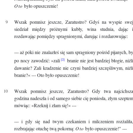
Oto
było opuszczenie!
Wszak pomnisz jeszcze, Zaratustro? Gdyś na wyspie swe
siedział między próżnymi kubły, wina studnia, dając 
rozdawając pomiędzy spragnionymi, darując i rozdarowując:
--- aż póki nie znalazłeś się sam spragniony pośród pijanych, b
po nocy zawodzić: »zali
branie nie jest bardziej błogie, niźl
dawanie? Zali kradzenie nie czyni bardziej szczęśliwym, niźl
branie?« --- Oto było opuszczenie!
Wszak pomnisz jeszcze, Zaratustro? Gdy twa najcichsz
godzina nadeszła i od samego siebie cię poniosła, złym szepte
mówiąc: »Rzeknij i złam się!« ---
--- i gdy się nad twym czekaniem i milczeniem rozżaliła
rozbrajając otuchę twą pokorną:
Oto
było opuszczenie!" ---