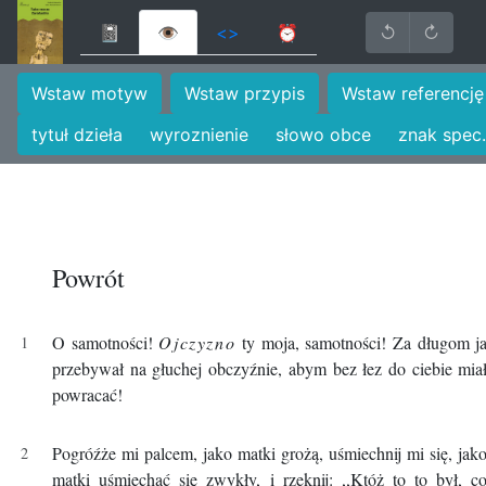
📓
👁
<>
⏰
↺
↻
Wstaw motyw
Wstaw przypis
Wstaw referencję
tytuł dzieła
wyroznienie
słowo obce
znak spec.
Powrót
O samotności!
Ojczyzno
ty moja, samotności! Za długom j
przebywał na głuchej obczyźnie, abym bez łez do ciebie mia
powracać!
Pogróźże mi palcem, jako matki grożą, uśmiechnij mi się, jak
matki uśmiechać się zwykły, i rzeknij: ,,Któż to to był, c