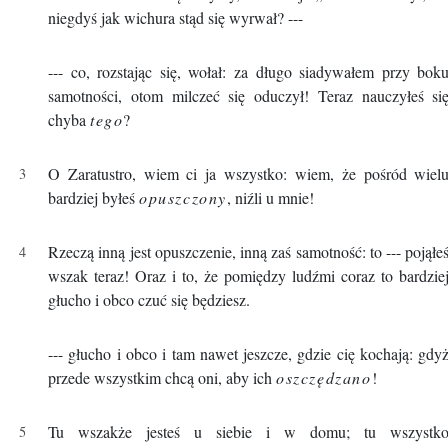
niegdyś jak wichura stąd się wyrwał? ---
--- co, rozstając się, wołał: za długo siadywałem przy bok
samotności, otom milczeć się oduczył! Teraz nauczyłeś si
chyba
tego
?
O Zaratustro, wiem ci ja wszystko: wiem, że pośród wiel
bardziej byłeś
opuszczony
, niźli u mnie!
Rzeczą inną jest opuszczenie, inną zaś samotność: to --- pojąłe
wszak teraz! Oraz i to, że pomiędzy ludźmi coraz to bardzie
głucho i obco czuć się będziesz.
--- głucho i obco i tam nawet jeszcze, gdzie cię kochają: gdy
przede wszystkim chcą oni, aby ich
oszczędzano
!
Tu wszakże jesteś u siebie i w domu; tu wszystk