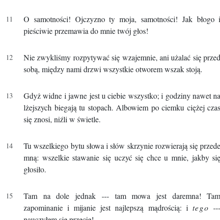
O samotności! Ojczyzno ty moja, samotności! Jak błogo 
pieściwie przemawia do mnie twój głos!
Nie zwykliśmy rozpytywać się wzajemnie, ani użalać się prze
sobą, między nami drzwi wszystkie otworem wszak stoją.
Gdyż widne i jawne jest u ciebie wszystko; i godziny nawet n
lżejszych biegają tu stopach. Albowiem po ciemku ciężej cza
się znosi, niźli w świetle.
Tu wszelkiego bytu słowa i słów skrzynie rozwierają się przed
mną: wszelkie stawanie się uczyć się chce u mnie, jakby si
głosiło.
Tam na dole jednak --- tam mowa jest daremna! Ta
zapominanie i mijanie jest najlepszą mądrością: i
tego
--
nauczyłem się przecie!