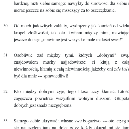
bardziej, niźli siebie samego: nawykły do surowości dla siebie 
nieraz jeszcze na sobie się mszczący za to oszczędzanie.
Od much jadowitych zakłuty, wydrążony jak kamień od wiel
kropel złośliwości, tak oto tkwiłem między nimi, mawiają
jeszcze do się: ,,niewinne jest wszystko małe małości swej!"
Osobliwie zaś między tymi, których ,,dobrymi" zwą
znajdowałem muchy najjadowitsze: ci kłują z cał
niewinnością, kłamią z całą niewinnością; jakżeby oni
zdołal
być dla mnie --- sprawiedliwi!
Kto między dobrymi żyje, tego litość uczy kłamać. Litoś
zagęszcza powietrze wszystkim wolnym duszom. Głupot
dobrych jest snadź niezgłębiona.
Samego siebie ukrywać i własne swe bogactwo, --- oto,
czeg
się nauczyłem tam na dole: gdyż każdy okazał mi się ta