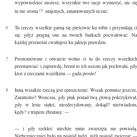
wypowiedzieć możesz, wszystkie twe racje wynurzyć, nic si
tu nie sroma
utajonych, zatamowanych uczuć.
Tu rzeczy wszelkie garną się pieściwie ku tobie i przymilają c
się: gdyż pragną one na twoich barkach pocwałować. N
każdej przenośni cwałujesz ku jakiejś prawdzie.
Prostomównie i otwarcie wolno ci tu do rzeczy wszelkic
przemawiać: i zaprawdę, brzmi to ich uszom jak pochwała, gd
ktoś z rzeczami wszelkimi --- gada prosto!
Inną wszakże rzeczą jest opuszczenie. Wszak pomnisz jeszcze
Zaratustro? Wonczas, gdy ptak ponad twą głową pokrzykiwał
gdy w lesie stałeś, niezdecydowany, dokąd? nieświadom
kędy? z trupem zbratany: ---
--- i gdy rzekłeś: niechże mnie zwierzęta me powiodą
Niebezpieczniej było mi pośród ludzi, niźli pośród zwierząt: --